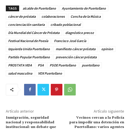
TAGS
alcalde de Puertollano
Ayuntamiento de Puertollano
cáncer de próstata
colaboraciones
Concha de la Música
concienciación sanitaria
cribado poblacional
Día Mundial del Cáncer de Próstata
diagnóstico precoz
Festival Nacional de Poesía
Francisco José García
Izquierda Unida Puertollano
manifiesto cáncer próstata
opinion
Partido Popular Puertollano
prevención cáncer próstata
PROSTATA VIDA
PSA
PSOE Puertollano
puertollano
salud masculina
VOX Puertollano
Artículo anterior
Artículo siguiente
Inmigración, seguridad
Vecinos cercan a la Policía
nacional y responsabilidad
para impedir una detención en
institucional: un debate que
Puertollano: varios agentes