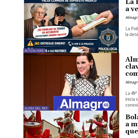
La 
a v
Almagr
La Pol
la det
ACTUALIDAD
Alm
cla
com
Almagr
La 49ª
inicia
conexi
ALDEA DEL REY
Bol
a m
que