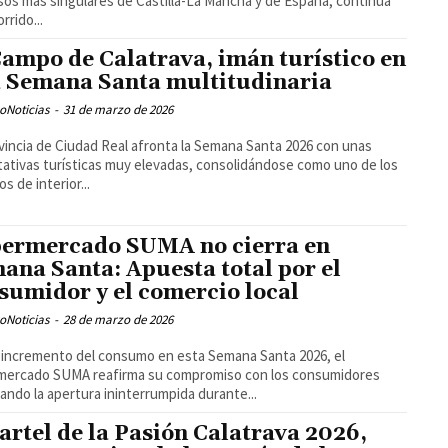
osos más singulares de Castilla-La Mancha y de España, continúa
rrido...
Campo de Calatrava, imán turístico en
 Semana Santa multitudinaria
oNoticias
-
31 de marzo de 2026
vincia de Ciudad Real afronta la Semana Santa 2026 con unas
ativas turísticas muy elevadas, consolidándose como uno de los
s de interior...
ermercado SUMA no cierra en
ana Santa: Apuesta total por el
sumidor y el comercio local
oNoticias
-
28 de marzo de 2026
 incremento del consumo en esta Semana Santa 2026, el
mercado SUMA reafirma su compromiso con los consumidores
ando la apertura ininterrumpida durante...
cartel de la Pasión Calatrava 2026,