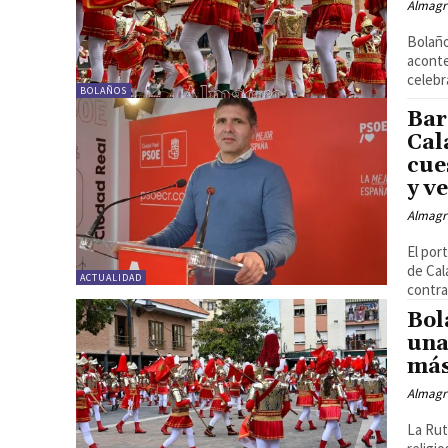
Almagr
Bolaño
aconte
celebra
BOLAÑOS
Bar
Cal
cue
y v
Almagr
El por
de Cal
ACTUALIDAD
contra.
Bol
una
más
Almagr
La Rut