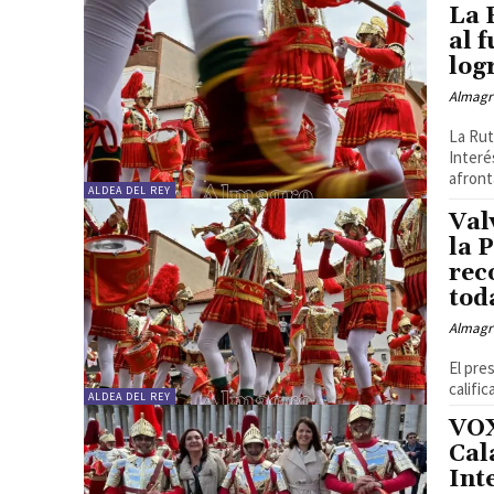
La 
al 
log
Almagr
La Rut
Interé
afront
ALDEA DEL REY
Val
la 
rec
tod
Almagr
El pre
califi
ALDEA DEL REY
VOX
Cal
Int