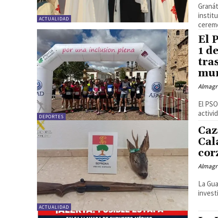
Granát
instit
ACTUALIDAD
ceremo
El 
1 d
tra
mun
Almagr
El PSO
activi
DEPORTES
Caz
Cal
cor
Almagr
La Gua
invest
ACTUALIDAD