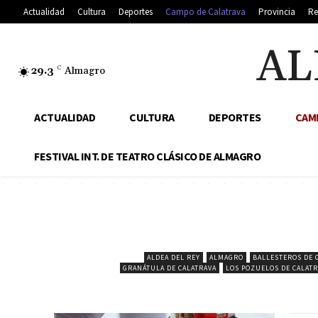
Actualidad
Cultura
Deportes
Campo de Calatrava
Provincia
Re
AL
29.3
C
Almagro
ACTUALIDAD
CULTURA
DEPORTES
CAM
FESTIVAL INT. DE TEATRO CLÁSICO DE ALMAGRO
ALDEA DEL REY
ALMAGRO
BALLESTEROS DE 
GRANÁTULA DE CALATRAVA
LOS POZUELOS DE CALATR