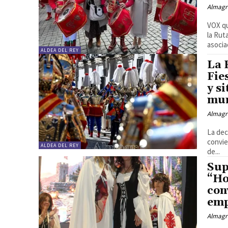
Almagr
VOX qu
la Rut
asocia
ALDEA DEL REY
La 
Fie
y s
mun
Almagr
La dec
convie
ALDEA DEL REY
de...
Sup
“Ho
con
emp
Almagr