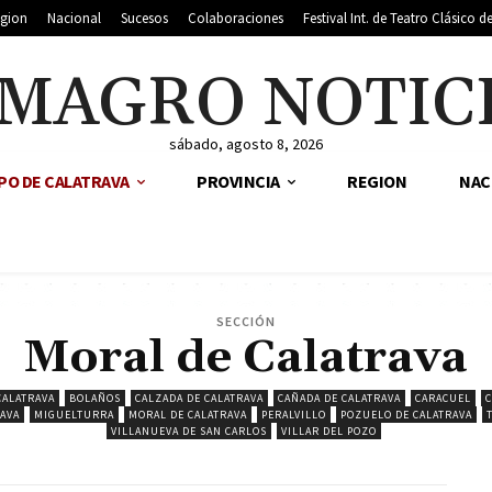
gion
Nacional
Sucesos
Colaboraciones
Festival Int. de Teatro Clásico 
MAGRO NOTIC
sábado, agosto 8, 2026
PO DE CALATRAVA
PROVINCIA
REGION
NAC
SECCIÓN
Moral de Calatrava
CALATRAVA
BOLAÑOS
CALZADA DE CALATRAVA
CAÑADA DE CALATRAVA
CARACUEL
C
AVA
MIGUELTURRA
MORAL DE CALATRAVA
PERALVILLO
POZUELO DE CALATRAVA
VILLANUEVA DE SAN CARLOS
VILLAR DEL POZO