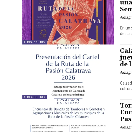
una
Sem
Almagr
En un 
delica
ALDEA DEL REY
Cal
jue
de 
Almagr
Calzad
cultur
ALDEA DEL REY
Tor
Enc
Pas
Almagr