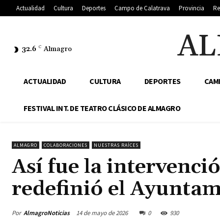
Actualidad
Cultura
Deportes
Campo de Calatrava
Provincia
Re
AL
32.6
C
Almagro
ACTUALIDAD
CULTURA
DEPORTES
CAM
FESTIVAL INT. DE TEATRO CLÁSICO DE ALMAGRO
ALMAGRO
COLABORACIONES
NUESTRAS RAÍCES
Así fue la intervenci
redefinió el Ayunta
Por
AlmagroNoticias
14 de mayo de 2026
0
930