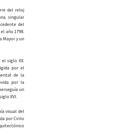
re del reloj
una singular
ocedente del
 el año 1798.
za Mayor y un
el siglo XX.
igida por el
mental de la
vida por la
perseguía un
iglo XVI.
a visual del
da por Cirilo
quitectónico