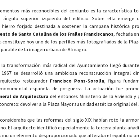
ementos más reconocibles del conjunto es la característica tor
l ángulo superior izquierdo del edificio. Sobre ella emerge 
e hierro forjado destinada a sostener la campana histórica pr
nto de Santa Catalina de los Frailes Franciscanos
, fechada en
la constituye hoy uno de los perfiles más fotografiados de la Pla
parable de la imagen urbana de Almagro.
la transformación más radical del Ayuntamiento llegó durante 
 1967 se desarrolló una ambiciosa reconstrucción integral dir
arquitecto restaurador
Francisco Pons-Sorolla
, figura funda
 monumental española de posguerra. La actuación fue promo
neral de Arquitectura
del entonces Ministerio de la Vivienda y 
oncreto: devolver a la Plaza Mayor su unidad estética original del s
consideraba que las reformas del siglo XIX habían roto la armoní
no. El arquitecto identificó especialmente la tercera planta añadi
como un elemento desproporcionado que alteraba el equilibrio ar