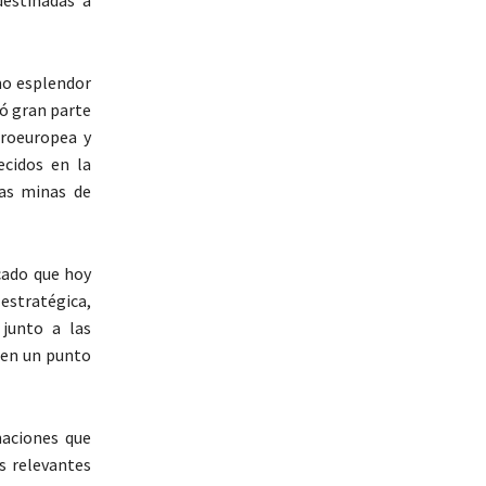
destinadas a
mo esplendor
ó gran parte
troeuropea y
ecidos en la
las minas de
cado que hoy
 estratégica,
junto a las
s en un punto
maciones que
s relevantes