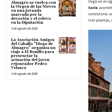
llegó en el s
Almagro se vuelca con
la Virgen de las Nieves
Soria
acometi
en una jornada
consistorio u
marcada por la
devoción y el relevo
tres plantas,
en la Diputación
5 de agosto de 2026
La Asociación Amigos
del Caballo “Diego de
Almagro” organiza un
viaje a El Bonillo para
presenciar la
actuación del joven
rejoneador Pedro
Velasco
5 de agosto de 2026