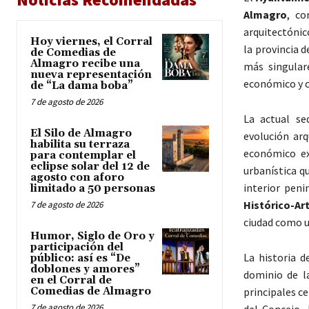
Almagro
, co
arquitectónic
Hoy viernes, el Corral
la provincia 
de Comedias de
Almagro recibe una
más singular
nueva representación
económico y cu
de “La dama boba”
7 de agosto de 2026
La actual se
El Silo de Almagro
evolución arq
habilita su terraza
económico ex
para contemplar el
eclipse solar del 12 de
urbanística q
agosto con aforo
interior pen
limitado a 50 personas
Histórico-Art
7 de agosto de 2026
ciudad como un
Humor, Siglo de Oro y
participación del
La historia d
público: así es “De
doblones y amores”
dominio de 
en el Corral de
Comedias de Almagro
principales ce
7 de agosto de 2026