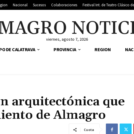
gion
Nacional
Sucesos
Colaboraciones
Festival Int. de Teatro Clásico 
MAGRO NOTIC
viernes, agosto 7, 2026
PO DE CALATRAVA
PROVINCIA
REGION
NAC
ón arquitectónica que
miento de Almagro
Cuota