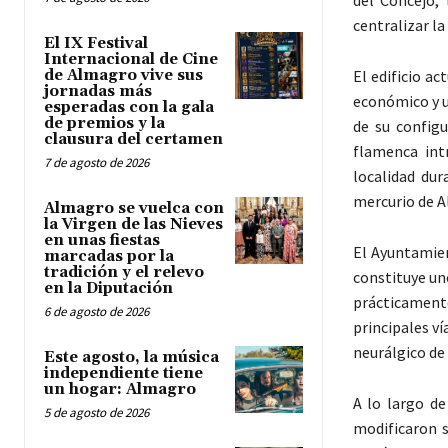
del Concejo, 
centralizar la
El IX Festival
Internacional de Cine
de Almagro vive sus
El edificio a
jornadas más
económico y u
esperadas con la gala
de premios y la
de su configu
clausura del certamen
flamenca int
7 de agosto de 2026
localidad du
mercurio de 
Almagro se vuelca con
la Virgen de las Nieves
en unas fiestas
El Ayuntamien
marcadas por la
tradición y el relevo
constituye un
en la Diputación
prácticament
6 de agosto de 2026
principales ví
neurálgico de l
Este agosto, la música
independiente tiene
un hogar: Almagro
A lo largo de
5 de agosto de 2026
modificaron s