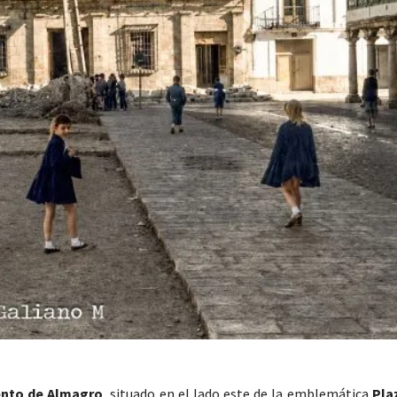
nto de Almagro
, situado en el lado este de la emblemática
Pla