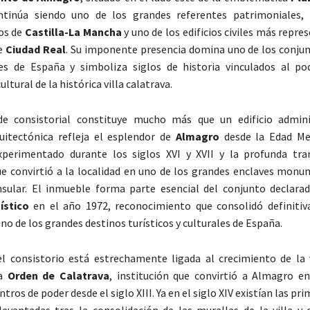
ntinúa siendo uno de los grandes referentes patrimoniales, 
os de
Castilla-La Mancha
y uno de los edificios civiles más repre
de
Ciudad Real
. Su imponente presencia domina uno de los conju
es de España y simboliza siglos de historia vinculados al pod
ltural de la histórica villa calatrava.
de consistorial constituye mucho más que un edificio admini
uitectónica refleja el esplendor de
Almagro
desde la Edad Med
perimentado durante los siglos XVI y XVII y la profunda tra
ue convirtió a la localidad en uno de los grandes enclaves monu
insular. El inmueble forma parte esencial del conjunto declar
ístico
en el año 1972, reconocimiento que consolidó definiti
o de los grandes destinos turísticos y culturales de España.
el consistorio está estrechamente ligada al crecimiento de la v
la
Orden de Calatrava
, institución que convirtió a Almagro e
ntros de poder desde el siglo XIII. Ya en el siglo XIV existían las pr