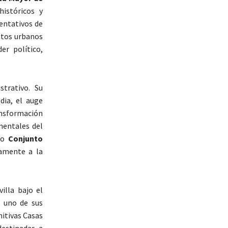
históricos y
sentativos de
ntos urbanos
er político,
strativo. Su
ia, el auge
nsformación
mentales del
ado
Conjunto
vamente a la
illa bajo el
n uno de sus
imitivas Casas