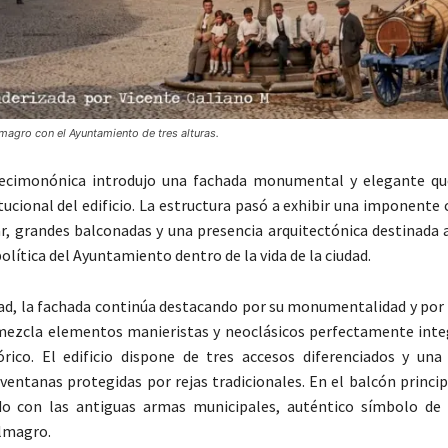
magro con el Ayuntamiento de tres alturas.
ecimonónica introdujo una fachada monumental y elegante que
itucional del edificio. La estructura pasó a exhibir una imponent
lar, grandes balconadas y una presencia arquitectónica destinada 
lítica del Ayuntamiento dentro de la vida de la ciudad.
dad, la fachada continúa destacando por su monumentalidad y por 
mezcla elementos manieristas y neoclásicos perfectamente inte
rico. El edificio dispone de tres accesos diferenciados y una
ventanas protegidas por rejas tradicionales. En el balcón princi
do con las antiguas armas municipales, auténtico símbolo de 
Almagro.