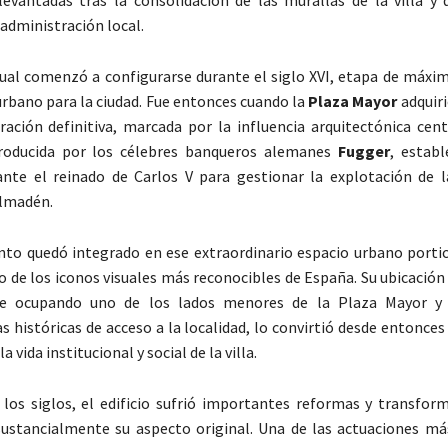
levantadas tras la consolidación de las murallas de la villa y 
 administración local.
ctual comenzó a configurarse durante el siglo XVI, etapa de máxi
rbano para la ciudad. Fue entonces cuando la
Plaza Mayor
adquiri
ración definitiva, marcada por la influencia arquitectónica cen
roducida por los célebres banqueros alemanes
Fugger
, establ
rante el reinado de
Carlos V
para gestionar la explotación de 
Almadén.
to quedó integrado en ese extraordinario espacio urbano porti
o de los iconos visuales más reconocibles de España. Su ubicación
e ocupando uno de los lados menores de la Plaza Mayor y 
as históricas de acceso a la localidad, lo convirtió desde entonce
a vida institucional y social de la villa.
 los siglos, el edificio sufrió importantes reformas y transfor
ustancialmente su aspecto original. Una de las actuaciones má