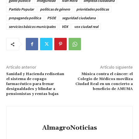
gasto público
Inseguridad
Iván Mora
limpieza ciudadana
Partido Popular
políticas de género
prioridades políticas
propaganda política
PSOE
seguridad ciudadana
servicios básicos municipales
VOX
vox ciudad real
Artículo anterior
Artículo siguiente
Sanidad y Hacienda rediseñan
Música contra el cáncer: el
el sistema de copago
Colegio de Médicos moviliza
farmacéutico para frenar
Ciudad Real en un concierto a
desigualdades y blindar a
beneficio de AMUMA
pensionistas y rentas bajas
AlmagroNoticias