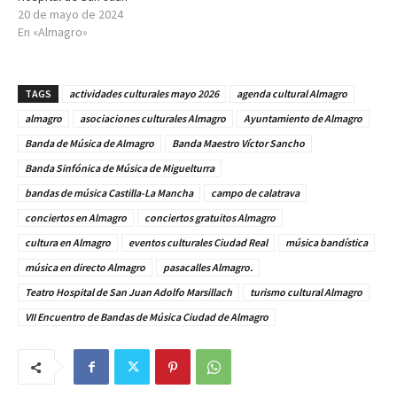
20 de mayo de 2024
En «Almagro»
TAGS
actividades culturales mayo 2026
agenda cultural Almagro
almagro
asociaciones culturales Almagro
Ayuntamiento de Almagro
Banda de Música de Almagro
Banda Maestro Víctor Sancho
Banda Sinfónica de Música de Miguelturra
bandas de música Castilla-La Mancha
campo de calatrava
conciertos en Almagro
conciertos gratuitos Almagro
cultura en Almagro
eventos culturales Ciudad Real
música bandística
música en directo Almagro
pasacalles Almagro.
Teatro Hospital de San Juan Adolfo Marsillach
turismo cultural Almagro
VII Encuentro de Bandas de Música Ciudad de Almagro