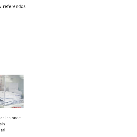
y referendos
das las once
sin
tal