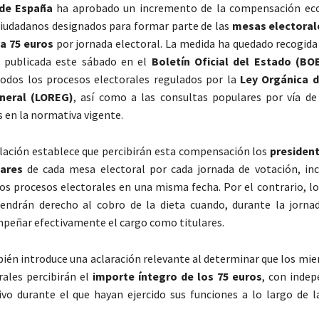
de España
ha aprobado un incremento de la compensación ec
ciudadanos designados para formar parte de las
mesas electoral
 a 75 euros
por jornada electoral. La medida ha quedado recogida
, publicada este sábado en el
Boletín Oficial del Estado (BO
todos los procesos electorales regulados por la
Ley Orgánica 
neral (LOREG)
, así como a las consultas populares por vía d
en la normativa vigente.
lación establece que percibirán esta compensación los
presiden
lares
de cada mesa electoral por cada jornada de votación, in
ios procesos electorales en una misma fecha. Por el contrario, l
endrán derecho al cobro de la dieta cuando, durante la jornad
peñar efectivamente el cargo como titulares.
ién introduce una aclaración relevante al determinar que los mie
ales percibirán el
importe íntegro de los 75 euros
, con indep
vo durante el que hayan ejercido sus funciones a lo largo de l