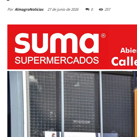
Por
AlmagroNoticias
27 de junio de 2026
0
257