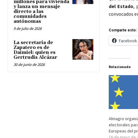
millones para vivienda
del Estado
, 
y lanza un mensaje
directo a las
convocados e
comunidades
autónomas
9 de julio de 2026
Comparte esto:
Facebook
La secretaria de
Zapatero es de
Daimiel: quien es
Gertrudis Alcázar
30 de junio de 2026
Relacionado
Almagro organi
electorales par
Europeas del pr
16 de mayo de 