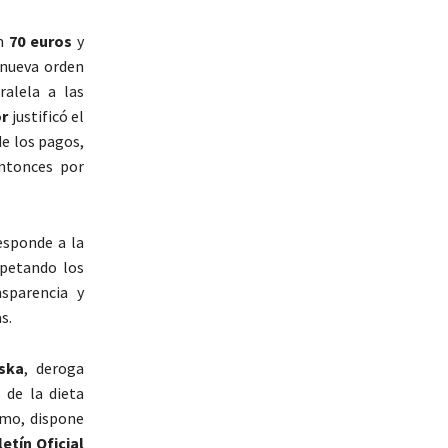
en
70 euros
y
 nueva orden
ralela a las
or
justificó el
de los pagos,
ntonces por
esponde a la
spetando los
nsparencia y
s.
ska
, deroga
 de la dieta
smo, dispone
etín Oficial