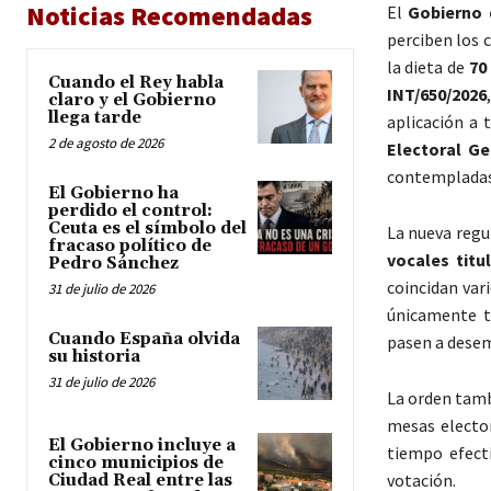
Noticias Recomendadas
El
Gobierno 
perciben los 
la dieta de
70
Cuando el Rey habla
INT/650/2026
claro y el Gobierno
llega tarde
aplicación a 
2 de agosto de 2026
Electoral Ge
contempladas 
El Gobierno ha
perdido el control:
Ceuta es el símbolo del
La nueva regu
fracaso político de
vocales titu
Pedro Sánchez
coincidan var
31 de julio de 2026
únicamente t
Cuando España olvida
pasen a desem
su historia
31 de julio de 2026
La orden tamb
mesas elector
El Gobierno incluye a
tiempo efecti
cinco municipios de
votación.
Ciudad Real entre las