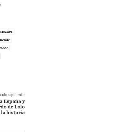
3
ctorales
nterior
terior
ículo siguiente
a España y
rdo de Lolo
la historia