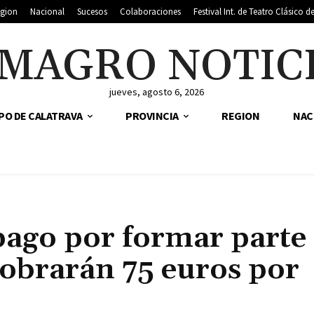
gion
Nacional
Sucesos
Colaboraciones
Festival Int. de Teatro Clásico 
MAGRO NOTIC
jueves, agosto 6, 2026
PO DE CALATRAVA
PROVINCIA
REGION
NAC
pago por formar parte
cobrarán 75 euros por