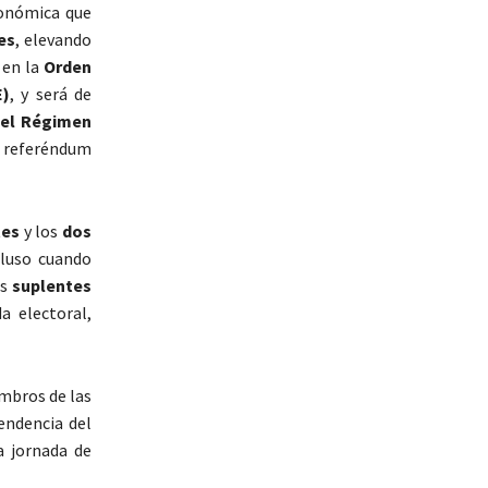
onómica que
es
, elevando
 en la
Orden
E)
, y será de
del Régimen
e referéndum
tes
y los
dos
cluso cuando
os
suplentes
a electoral,
mbros de las
endencia del
a jornada de