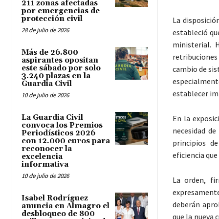
211 zonas afectadas
por emergencias de
protección civil
La disposició
28 de julio de 2026
estableció qu
ministerial.
Más de 26.800
retribuciones
aspirantes opositan
este sábado por solo
cambio de sis
3.240 plazas en la
especialment
Guardia Civil
establecer im
10 de julio de 2026
La Guardia Civil
En la exposic
convoca los Premios
necesidad de
Periodísticos 2026
con 12.000 euros para
principios de
reconocer la
eficiencia que
excelencia
informativa
10 de julio de 2026
La orden, f
expresamente 
Isabel Rodríguez
deberán apro
anuncia en Almagro el
desbloqueo de 800
que la nueva c