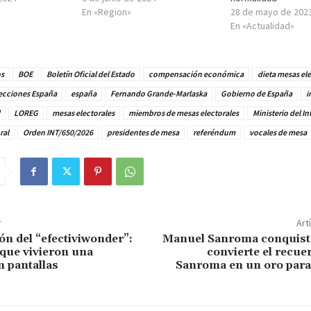
En «Region»
28 de mayo de 202
En «Actualidad»
os
BOE
Boletín Oficial del Estado
compensación económica
dieta mesas ele
ecciones España
españa
Fernando Grande-Marlaska
Gobierno de España
i
LOREG
mesas electorales
miembros de mesas electorales
Ministerio del In
ral
Orden INT/650/2026
presidentes de mesa
referéndum
vocales de mesa
r
Art
ón del “efectiviwonder”:
Manuel Sanroma conquist
 que vivieron una
convierte el recue
n pantallas
Sanroma en un oro para 