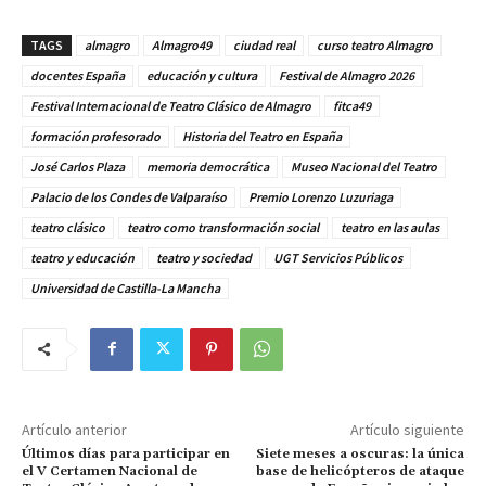
TAGS
almagro
Almagro49
ciudad real
curso teatro Almagro
docentes España
educación y cultura
Festival de Almagro 2026
Festival Internacional de Teatro Clásico de Almagro
fitca49
formación profesorado
Historia del Teatro en España
José Carlos Plaza
memoria democrática
Museo Nacional del Teatro
Palacio de los Condes de Valparaíso
Premio Lorenzo Luzuriaga
teatro clásico
teatro como transformación social
teatro en las aulas
teatro y educación
teatro y sociedad
UGT Servicios Públicos
Universidad de Castilla-La Mancha
Artículo anterior
Artículo siguiente
Últimos días para participar en
Siete meses a oscuras: la única
el V Certamen Nacional de
base de helicópteros de ataque