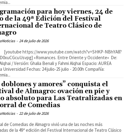
mia...
gramación para hoy viernes, 24 de
io de la 49ª Edición del Festival
ernacional de Teatro Clásico de
magro
oNoticias
-
24 de julio de 2026
DD0xuCGcuUsvpg] «Romances. Entre Oriente y Occidente» De:
Alqhai / Versión: Ghalia Benali y Fahmi Alqhai Espacio: AUREA
a Universidad Fechas: 24 julio-25 julio - 20.00h Compañía:
mia...
 doblones y amores” conquista el
tival de Almagro: ovación en pie y
no absoluto para Las Teatralizadas en
Corral de Comedias
oNoticias
-
22 de julio de 2026
ral de Comedias de Almagro vivió una de las noches más
adas de la 49ª edición del Festival Internacional de Teatro Clásico