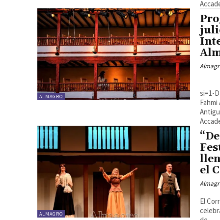
Accade
Pro
jul
Int
Al
Almagr
[youtube https://www.youtube.com/watch?v=SHKP-NBhYA8?
si=1-
ALMAGRO
Fahmi 
Antigu
Accade
“De
Fes
lle
el 
Almagr
El Cor
celebr
ALMAGRO
de...