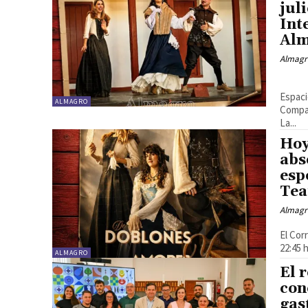
jul
Int
Al
Almagr
«La vida es sueño…en música» Dirección: Albert Recasens
Espaci
ALMAGRO
Compañ
La...
Hoy
abs
esp
Tea
Almagr
El Cor
22:45 
ALMAGRO
El 
con
gas