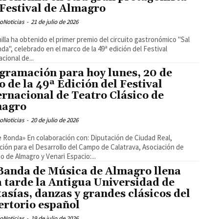
 Festival de Almagro
oNoticias
-
21 de julio de 2026
illa ha obtenido el primer premio del circuito gastronómico "Sal
da", celebrado en el marco de la 49ª edición del Festival
cional de...
gramación para hoy lunes, 20 de
io de la 49ª Edición del Festival
ernacional de Teatro Clásico de
magro
oNoticias
-
20 de julio de 2026
e Ronda» En colaboración con: Diputación de Ciudad Real,
ción para el Desarrollo del Campo de Calatrava, Asociación de
o de Almagro y Venari Espacio:...
Banda de Música de Almagro llena
a tarde la Antigua Universidad de
tasías, danzas y grandes clásicos del
ertorio español
oNoticias
-
19 de julio de 2026