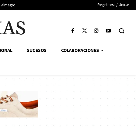
Registrarse / Unirse
de Almagro
IAS
IONAL
SUCESOS
COLABORACIONES