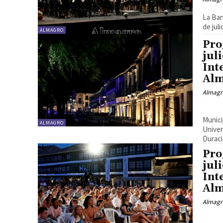
La Ban
de juli
ALMAGRO
Pro
jul
Int
Al
Almagr
«Partitura en juego. Músicas para imaginar un país» Banda
Munici
ALMAGRO
Univer
Duració
Pro
jul
Int
Al
Almagr
[youtube https://www.youtube.com/watch?v=X__SUw-zit0?