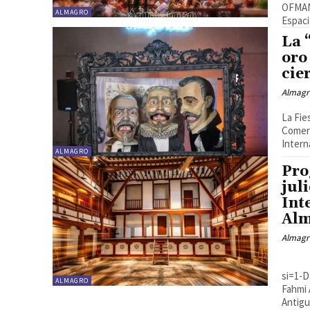
OFMAN 
ALMAGRO
Espaci
La 
oro
cie
Almagr
La Fie
Comerc
Intern
ALMAGRO
Pro
jul
Int
Al
Almagr
[youtube https://www.youtube.com/watch?v=SHKP-NBhYA8?
si=1-
ALMAGRO
Fahmi 
Antigu