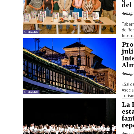
del
Almagr
Tabern
de Ron
ALMAGRO
Interna
Pro
jul
Int
Al
Almagr
«Sal d
Asocia
ALMAGRO
Turism
La 
est
fan
rep
Almagr