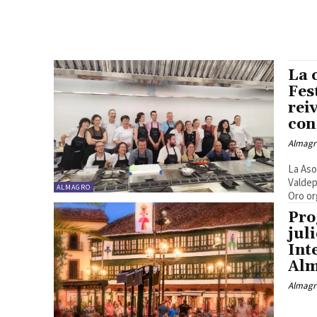
La 
Fes
rei
con
Almagr
La Aso
Valdep
ALMAGRO
Oro or
Pro
jul
Int
Al
Almagr
«El amor brujo: Falla on fire» Orquesta Filarmónica de La Mancha.