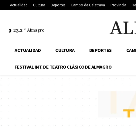
Actualidad
Cultura
Deportes
Campo de Calatrava
Provincia
Re
AL
23.2
C
Almagro
ACTUALIDAD
CULTURA
DEPORTES
CAM
FESTIVAL INT. DE TEATRO CLÁSICO DE ALMAGRO