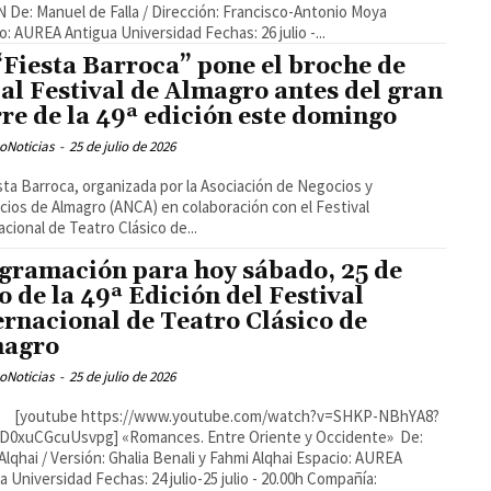
De: Manuel de Falla / Dirección: Francisco-Antonio Moya
o: AUREA Antigua Universidad Fechas: 26 julio -...
“Fiesta Barroca” pone el broche de
 al Festival de Almagro antes del gran
rre de la 49ª edición este domingo
oNoticias
-
25 de julio de 2026
sta Barroca, organizada por la Asociación de Negocios y
ios de Almagro (ANCA) en colaboración con el Festival
acional de Teatro Clásico de...
gramación para hoy sábado, 25 de
io de la 49ª Edición del Festival
ernacional de Teatro Clásico de
magro
oNoticias
-
25 de julio de 2026
DD0xuCGcuUsvpg] «Romances. Entre Oriente y Occidente» De:
Alqhai / Versión: Ghalia Benali y Fahmi Alqhai Espacio: AUREA
a Universidad Fechas: 24 julio-25 julio - 20.00h Compañía: