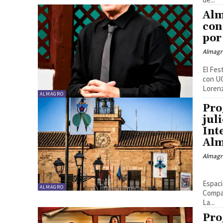
Alm
con
por
Almagr
El Fes
con UG
Lorenz
ALMAGRO
Pro
jul
Int
Al
Almagr
«La vida es sueño…en música» Dirección: Albert Recasens
Espaci
ALMAGRO
Compañ
La...
Pro