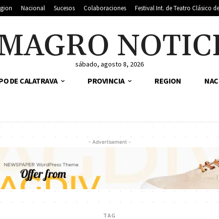
gion
Nacional
Sucesos
Colaboraciones
Festival Int. de Teatro Clásico 
MAGRO NOTIC
sábado, agosto 8, 2026
PO DE CALATRAVA
PROVINCIA
REGION
NAC
- Advertisement -
TAG