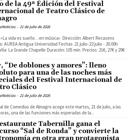
io de la 49ª Edición del Festival
ernacional de Teatro Clásico de
magro
oNoticias
-
21 de julio de 2026
o: AUREA Antigua Universidad Fechas: 21 julio-22 julio - 20.00h
ía: La Grande Chapelle Duración: 105 min. Precios: 21€, 27€ y 29€
, “De doblones y amores”: lleno
oluto para una de las noches más
eciales del Festival Internacional de
tro Clásico
oNoticias
-
21 de julio de 2026
ral de Comedias de Almagro acoge este martes, 21 de julio, a las
horas, una de las funciones más esperadas de la...
restaurante Tabernilla gana el
curso “Sal de Ronda” y convierte la
tronomía en otra gran protagonista