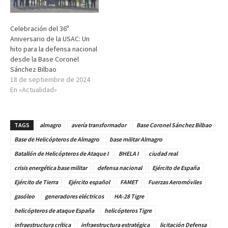
Celebración del 36º
Aniversario de la USAC: Un
hito para la defensa nacional
desde la Base Coronel
Sánchez Bilbao
18 de septiembre de 2024
En «Actualidad»
TAGS
almagro
avería transformador
Base Coronel Sánchez Bilbao
Base de Helicópteros de Almagro
base militar Almagro
Batallón de Helicópteros de Ataque I
BHELA I
ciudad real
crisis energética base militar
defensa nacional
Ejército de España
Ejército de Tierra
Ejército español
FAMET
Fuerzas Aeromóviles
gasóleo
generadores eléctricos
HA-28 Tigre
helicópteros de ataque España
helicópteros Tigre
infraestructura crítica
infraestructura estratégica
licitación Defensa