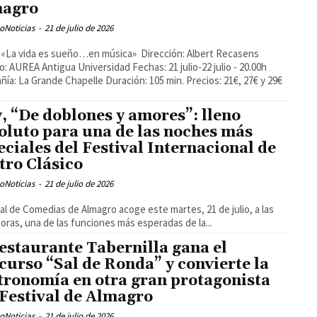
magro
oNoticias
-
21 de julio de 2026
o: AUREA Antigua Universidad Fechas: 21 julio-22 julio - 20.00h
ía: La Grande Chapelle Duración: 105 min. Precios: 21€, 27€ y 29€
, “De doblones y amores”: lleno
oluto para una de las noches más
eciales del Festival Internacional de
tro Clásico
oNoticias
-
21 de julio de 2026
ral de Comedias de Almagro acoge este martes, 21 de julio, a las
horas, una de las funciones más esperadas de la...
restaurante Tabernilla gana el
curso “Sal de Ronda” y convierte la
tronomía en otra gran protagonista
 Festival de Almagro
oNoticias
-
21 de julio de 2026