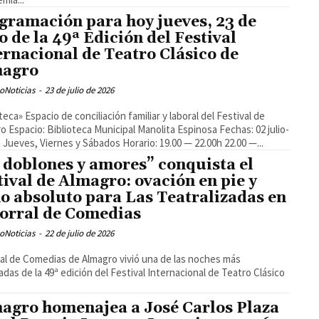
gramación para hoy jueves, 23 de
io de la 49ª Edición del Festival
ernacional de Teatro Clásico de
magro
oNoticias
-
23 de julio de 2026
eca» Espacio de conciliación familiar y laboral del Festival de
o Espacio: Biblioteca Municipal Manolita Espinosa Fechas: 02 julio-
io Jueves, Viernes y Sábados Horario: 19.00 — 22.00h 22.00 —...
 doblones y amores” conquista el
tival de Almagro: ovación en pie y
no absoluto para Las Teatralizadas en
Corral de Comedias
oNoticias
-
22 de julio de 2026
ral de Comedias de Almagro vivió una de las noches más
adas de la 49ª edición del Festival Internacional de Teatro Clásico
agro homenajea a José Carlos Plaza