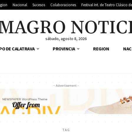
gion
Nacional
Sucesos
Colaboraciones
Festival Int. de Teatro Clásico 
MAGRO NOTIC
sábado, agosto 8, 2026
PO DE CALATRAVA
PROVINCIA
REGION
NAC
- Advertisement -
TAG