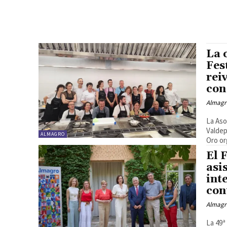
La 
Fes
rei
con
Almagr
La Aso
Valdep
ALMAGRO
Oro or
El 
asi
int
con
Almagr
La 49ª