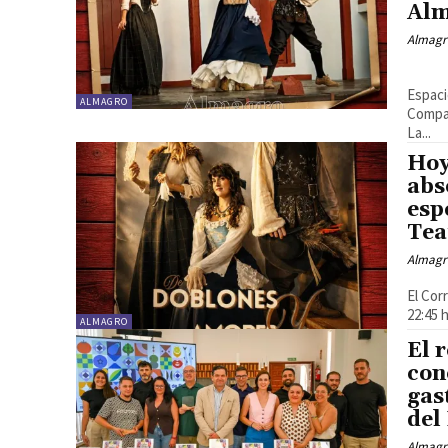
Al
Almagr
«La vida es sueño…en música» Dirección: Albert Recasens
Espaci
ALMAGRO
Compañ
La...
Hoy
abs
esp
Tea
Almagr
El Cor
22:45 
ALMAGRO
El 
con
gas
del
Almagr