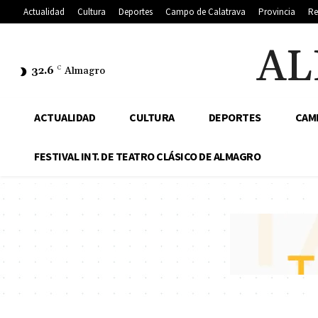
Actualidad
Cultura
Deportes
Campo de Calatrava
Provincia
Re
AL
32.6
C
Almagro
ACTUALIDAD
CULTURA
DEPORTES
CAM
FESTIVAL INT. DE TEATRO CLÁSICO DE ALMAGRO