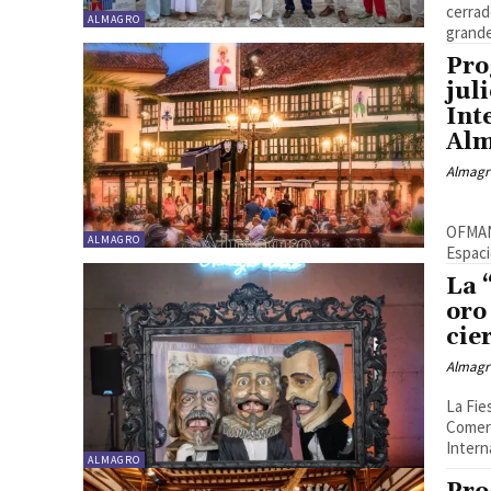
cerrad
ALMAGRO
grande
Pro
jul
Int
Al
Almagr
«El amor brujo: Falla on fire» Orquesta Filarmónica de La Mancha.
OFMAN 
ALMAGRO
Espaci
La 
oro
cie
Almagr
La Fie
Comerc
Intern
ALMAGRO