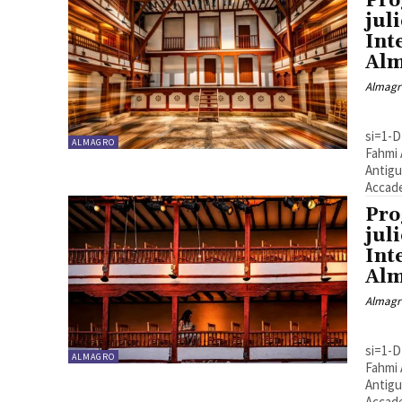
Pro
jul
Int
Al
Almagr
[youtube https://www.youtube.com/watch?v=SHKP-NBhYA8?
si=1-
ALMAGRO
Fahmi 
Antigu
Accade
Pro
jul
Int
Al
Almagr
[youtube https://www.youtube.com/watch?v=SHKP-NBhYA8?
si=1-
ALMAGRO
Fahmi 
Antigu
Accade