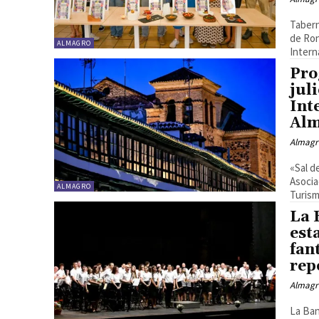
Tabern
de Ron
ALMAGRO
Interna
Pro
jul
Int
Al
Almagr
«Sal d
Asocia
ALMAGRO
Turism
La 
est
fan
rep
Almagr
La Ban