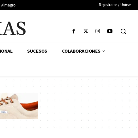
Registrarse / Unirse
de Almagro
IAS
IONAL
SUCESOS
COLABORACIONES