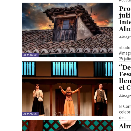
Pro
jul
Int
Al
Almagr
«Ludot
Almagr
ALMAGRO
25 jul
“De
Fes
lle
el 
Almagr
El Cor
celebr
ALMAGRO
de...
Alm