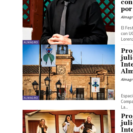
con
por
Almagr
El Fes
con UG
Lorenz
ALMAGRO
Pro
jul
Int
Al
Almagr
«La vida es sueño…en música» Dirección: Albert Recasens
Espaci
ALMAGRO
Compañ
La...
Pro
jul
Int