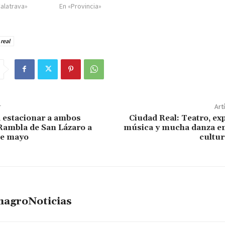
Calatrava»
En «Provincia»
real
r
Art
 estacionar a ambos
Ciudad Real: Teatro, ex
 Rambla de San Lázaro a
música y mucha danza en
 de mayo
cultur
magroNoticias