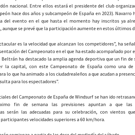
ón nacional. Entre ellos estará el presidente del club organiza
peón hace dos años y subcampeón de España en 2023). Navarro 
ia del evento en el que hasta el momento hay inscritos ya alr
 aunque se prevé que la participación aumente en estos últimos dí
tacular es la velocidad que alcanzan los competidores”, ha seña
esentación del Campeonato en el que ha estado acompañado por el
 Beltrán ha destacado la amplia agenda deportiva que un fin d
er la capital, con este Campeonato de España como una de 
ara lo que ha animado a los ciudadrealeños a que acudan a presenc
sulta para los espectadores”.
iciales del Campeonato de España de Windsurf se han ido retrasan
ximo fin de semana las previsiones apuntan a que las 
as serán las adecuadas para su celebración, con vientos que
s participantes velocidades superiores a 60 km/hora.
arán comienzo a partir de las doce del mediodía del sábado.