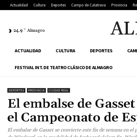
Actualidad
Cultura
Deportes
Campo de Calatrava
Provincia
Re
AL
24.9
C
Almagro
ACTUALIDAD
CULTURA
DEPORTES
CAM
FESTIVAL INT. DE TEATRO CLÁSICO DE ALMAGRO
DEPORTES
PROVINCIA
CIUDAD REAL
El embalse de Gasset
el Campeonato de E
El embalse de Gasset se convierte este fin de semana en e