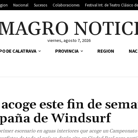
gion
Nacional
Sucesos
Colaboraciones
Festival Int. de Teatro Clásico 
MAGRO NOTIC
viernes, agosto 7, 2026
PO DE CALATRAVA
PROVINCIA
REGION
NAC
 acoge este fin de sem
spaña de Windsurf
l primer escenario en aguas interiores que acoge un Campeonato