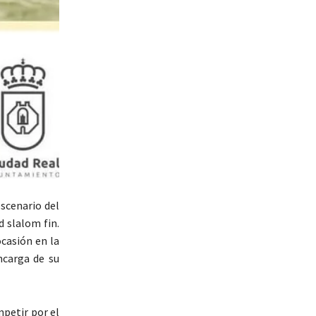
escenario del
 slalom fin.
ocasión en la
ncarga de su
mpetir por el