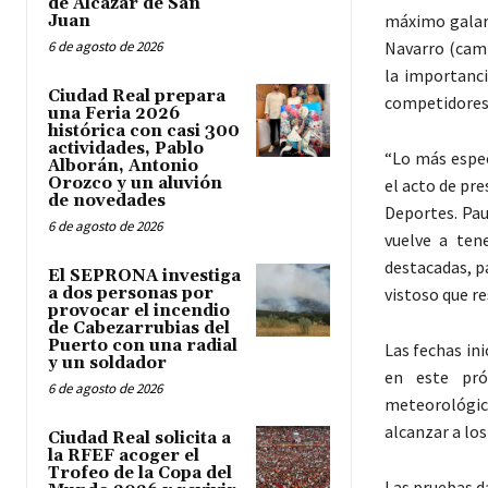
de Alcázar de San
máximo galard
Juan
6 de agosto de 2026
Navarro (cam
la importanc
Ciudad Real prepara
competidores,
una Feria 2026
histórica con casi 300
actividades, Pablo
“Lo más espec
Alborán, Antonio
Orozco y un aluvión
el acto de pr
de novedades
Deportes. Pau
6 de agosto de 2026
vuelve a ten
destacadas, p
El SEPRONA investiga
a dos personas por
vistoso que re
provocar el incendio
de Cabezarrubias del
Puerto con una radial
Las fechas in
y un soldador
en este pró
6 de agosto de 2026
meteorológic
alcanzar a lo
Ciudad Real solicita a
la RFEF acoger el
Trofeo de la Copa del
Las pruebas d