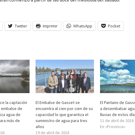
Twitter
Imprimir
WhatsApp
Pocket
ce la captación
El Embalse de Gasset se
El Pantano de Gass
el embalse de
encuentra al cien por cien de su
a desembalsar agua
iza agua de
capacidad lo que garantiza el
lluvias de estos dí
para más de
suministro de agua para tres
11 de abril de 2018
años
En «Provincia»
026
19 de abril de 2018