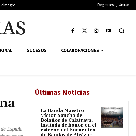
Registrarse / Unirse
de Almagro
IAS
IONAL
SUCESOS
COLABORACIONES
Últimas Noticias
ana
La Banda Maestro
Víctor Sancho de
Bolaños de Calatrava,
invitada de honor en el
 de España
estreno del Encuentro
de Bandas de Alcázar