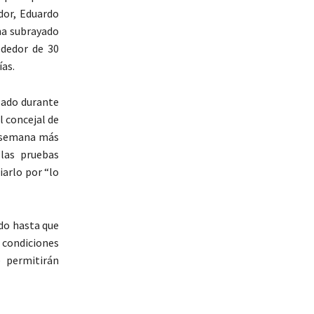
dor, Eduardo
ha subrayado
ededor de 30
as.
lado durante
 concejal de
e semana más
las pruebas
iarlo por “lo
do hasta que
condiciones
 permitirán