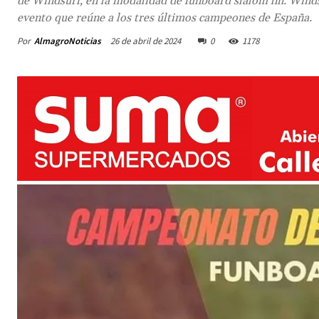
de Windsurf, en la modalidad de funboard slalom fin. Windsu
evento que reúne a los tres últimos campeones de España.
Por
AlmagroNoticias
26 de abril de 2024
0
1178