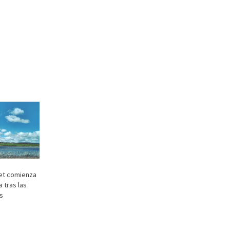
et comienza
 tras las
as