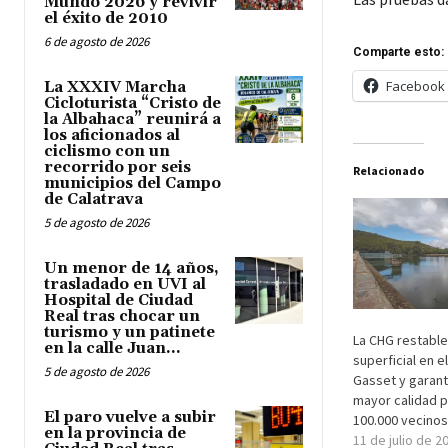
Mundo 2026 y revivir
el éxito de 2010
6 de agosto de 2026
Comparte esto:
Facebook
La XXXIV Marcha
Cicloturista “Cristo de
la Albahaca” reunirá a
los aficionados al
ciclismo con un
recorrido por seis
Relacionado
municipios del Campo
de Calatrava
5 de agosto de 2026
Un menor de 14 años,
trasladado en UVI al
Hospital de Ciudad
Real tras chocar un
turismo y un patinete
La CHG restable
en la calle Juan...
superficial en 
5 de agosto de 2026
Gasset y garant
mayor calidad 
El paro vuelve a subir
100.000 vecinos
en la provincia de
11 de julio de 2