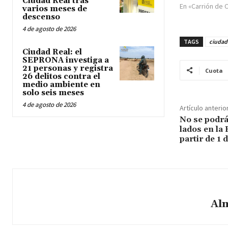
Ciudad Real tras
En «Carrión de 
varios meses de
descenso
4 de agosto de 2026
TAGS
ciudad 
Ciudad Real: el
SEPRONA investiga a
21 personas y registra
Cuota
26 delitos contra el
medio ambiente en
solo seis meses
4 de agosto de 2026
Artículo anterio
No se podrá
lados en la
partir de 1
Al