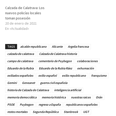
Calzada de Calatrava: Los
nuevos policías locales
toman posesión
20 de enero de 2021
En «Actualidad»
TAGS
alcalde republicano
Alicante
Argelia francesa
calzada de calatrava
Calzada de Calatrava historia
campo de calatrava
cementerio de Puybegon
colaboraciones
Eduardo de la Rubia
Eduardo de la Rubia Ráez
exhumación
exiliados españoles
exilio español
exilio republicano
franquismo
Gemini
Geneanet
guerra civil española
historia de Calzada de Calatrava
inteligencia artificial
memoria democrática
memoria histórica
nuestras raices
Orán
PSOE
Puybegon
regreso a España
republicanos españoles
restos mortales
Segunda República
Stanbrook
UGT