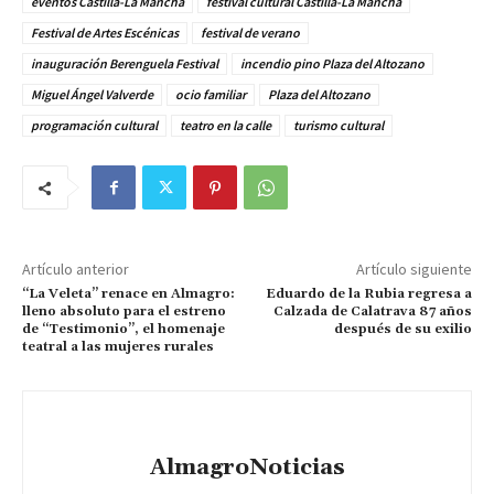
eventos Castilla-La Mancha
festival cultural Castilla-La Mancha
Festival de Artes Escénicas
festival de verano
inauguración Berenguela Festival
incendio pino Plaza del Altozano
Miguel Ángel Valverde
ocio familiar
Plaza del Altozano
programación cultural
teatro en la calle
turismo cultural
Artículo anterior
Artículo siguiente
“La Veleta” renace en Almagro:
Eduardo de la Rubia regresa a
lleno absoluto para el estreno
Calzada de Calatrava 87 años
de “Testimonio”, el homenaje
después de su exilio
teatral a las mujeres rurales
AlmagroNoticias