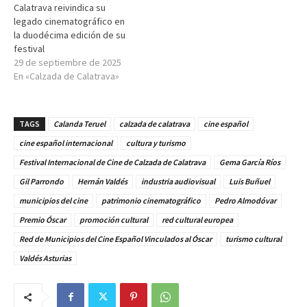
Calatrava reivindica su
legado cinematográfico en
la duodécima edición de su
festival
29 de septiembre de 2025
En «Calzada de Calatrava»
TAGS
Calanda Teruel
calzada de calatrava
cine español
cine español internacional
cultura y turismo
Festival Internacional de Cine de Calzada de Calatrava
Gema García Ríos
Gil Parrondo
Hernán Valdés
industria audiovisual
Luis Buñuel
municipios del cine
patrimonio cinematográfico
Pedro Almodóvar
Premio Óscar
promoción cultural
red cultural europea
Red de Municipios del Cine Español Vinculados al Óscar
turismo cultural
Valdés Asturias