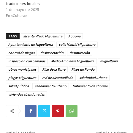
tradiciones locales
1 de mayo de 2025
En «Cultura»
TAGS
alcantarillado Miguelturra
Aquona
Ayuntamiento de Miguelturra
calle Madrid Miguelturra
control de plagas
desinsectación
desratización
inspección con cámaras
Medio Ambiente Miguelturra
miguelturra
obras municipales
Pilar de la Torre
Pisos de Ronda
plagas Miguelturra
red de alcantarillado
salubridad urbana
salud pública
saneamiento urbano
tratamiento de choque
viviendas abandonadas
Artículo anterior
Artículo siguiente