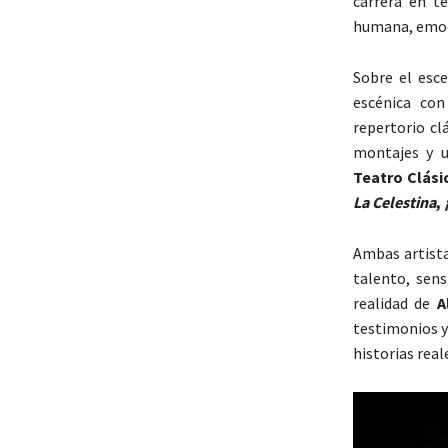
carrera en te
humana, emoci
Sobre el esc
escénica c
repertorio cl
montajes y u
Teatro Clási
La Celestina
,
Ambas artista
talento, sens
realidad de
A
testimonios y
historias rea