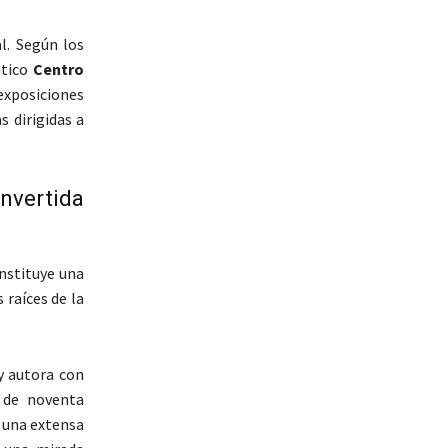
l. Según los
ntico
Centro
xposiciones
s dirigidas a
onvertida
nstituye una
 raíces de la
 y autora con
 de noventa
o una extensa