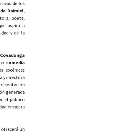
ativas de los
 de Daimiel
,
itora, poeta,
que aspira a
udad y de la
 Covadonga
una
comedia
s escénicas
a y directora
epresentación
ión generada
r el público
idad encajera
 ofrecerá un