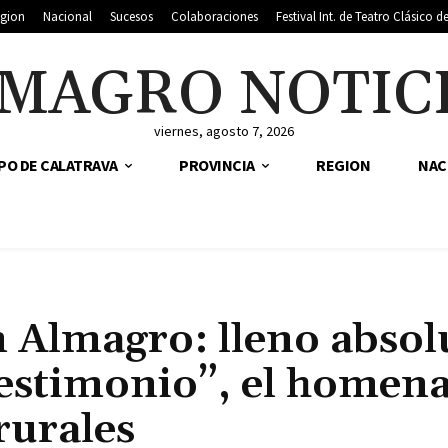
gion
Nacional
Sucesos
Colaboraciones
Festival Int. de Teatro Clásico 
MAGRO NOTIC
viernes, agosto 7, 2026
PO DE CALATRAVA
PROVINCIA
REGION
NAC
n Almagro: lleno absol
Testimonio”, el homena
 rurales