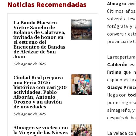
Noticias Recomendadas
Almagro
vivi
últimos años.
volverá a lev
La Banda Maestro
fotógrafa y 
Víctor Sancho de
Bolaños de Calatrava,
convertir est
invitada de honor en
provincia de C
el estreno del
Encuentro de Bandas
de Alcázar de San
La reapertura
Juan
6 de agosto de 2026
Calderón
est
íntima
que na
Ciudad Real prepara
españolas: la
una Feria 2026
Gladys Princ
histórica con casi 300
actividades, Pablo
llega con
tod
Alborán, Antonio
Orozco y un aluvión
por el regres
de novedades
almagreño, y 
6 de agosto de 2026
después de hab
Almagro se vuelca con
la Virgen de las Nieves
La velada con