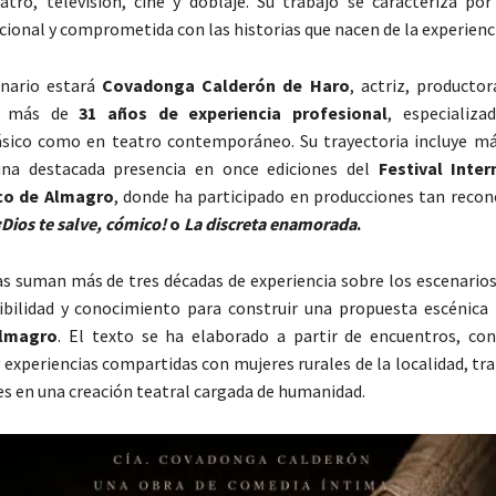
atro, televisión, cine y doblaje. Su trabajo se caracteriza po
onal y comprometida con las historias que nacen de la experienci
enario estará
Covadonga Calderón de Haro
, actriz, producto
on más de
31 años de experiencia profesional
, especializ
ásico como en teatro contemporáneo. Su trayectoria incluye má
na destacada presencia en once ediciones del
Festival Inte
co de Almagro
, donde ha participado en producciones tan reco
¡Dios te salve, cómico!
o
La discreta enamorada
.
s suman más de tres décadas de experiencia sobre los escenarios
ibilidad y conocimiento para construir una propuesta escénica 
lmagro
. El texto se ha elaborado a partir de encuentros, con
 experiencias compartidas con mujeres rurales de la localidad, t
les en una creación teatral cargada de humanidad.