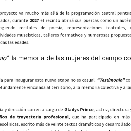
 proyecto va mucho más allá de la programación teatral puntua
iados, durante
2027
el recinto abrirá sus puertas como un auté
ogiendo recitales de poesía, representaciones teatrales, e
ctividades museísticas, talleres formativos y numerosas propuesta
das las edades.
io”
: la memoria de las mujeres del campo c
da para inaugurar esta nueva etapa no es casual.
“Testimonio”
co
fundamente vinculada al territorio, a la memoria colectiva y a las
a y dirección corren a cargo de
Gladys Prince
, actriz, directora
ños de trayectoria profesional
, que ha participado en más
escénicas, escrito más de veinte textos dramáticos y desarrollad