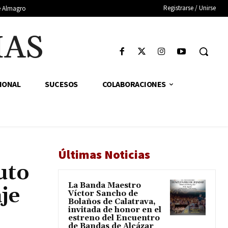
Registrarse / Unirse
de Almagro
IAS
IONAL
SUCESOS
COLABORACIONES
Últimas Noticias
uto
La Banda Maestro
je
Víctor Sancho de
Bolaños de Calatrava,
invitada de honor en el
estreno del Encuentro
de Bandas de Alcázar