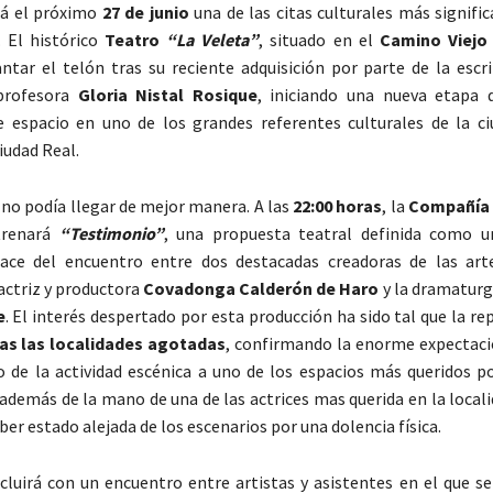
rá el próximo
27 de junio
una de las citas culturales más signific
 El histórico
Teatro
“La Veleta”
, situado en el
Camino Viejo
antar el telón tras su reciente adquisición por parte de la escr
profesora
Gloria Nistal Rosique
, iniciando una nueva etapa 
e espacio en uno de los grandes referentes culturales de la ci
iudad Real.
 no podía llegar de mejor manera. A las
22:00 horas
, la
Compañía
renará
“Testimonio”
, una propuesta teatral definida como 
ce del encuentro entre dos destacadas creadoras de las arte
 actriz y productora
Covadonga Calderón de Haro
y la dramaturg
e
. El interés despertado por esta producción ha sido tal que la r
as las localidades agotadas
, confirmando la enorme expectac
o de la actividad escénica a uno de los espacios más queridos po
además de la mano de una de las actrices mas querida en la local
er estado alejada de los escenarios por una dolencia física.
cluirá con un encuentro entre artistas y asistentes en el que se