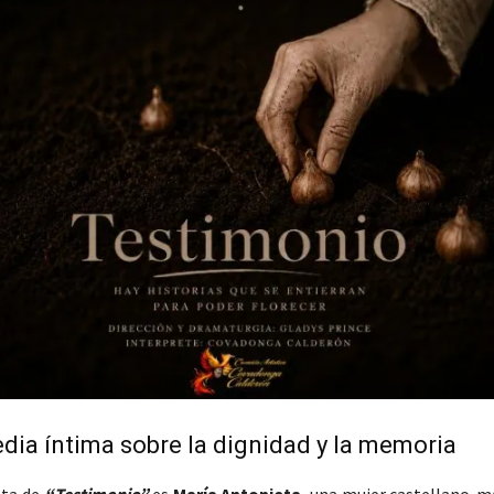
ia íntima sobre la dignidad y la memoria
sta de
“Testimonio”
es
María Antonieta
, una mujer castellano-