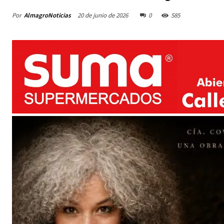
Por
AlmagroNoticias
20 de junio de 2026
0
585