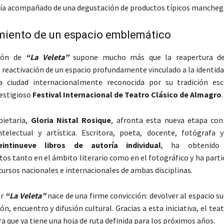
sía acompañado de una degustación de productos típicos mancheg
imiento de un espacio emblemático
ción de
“La Veleta”
supone mucho más que la reapertura de
 reactivación de un espacio profundamente vinculado a la identida
a ciudad internacionalmente reconocida por su tradición es
restigioso
Festival Internacional de Teatro Clásico de Almagro
.
pietaria,
Gloria Nistal Rosique
, afronta esta nueva etapa co
ntelectual y artística. Escritora, poeta, docente, fotógrafa y
eintinueve libros de autoría individual
, ha obtenido
os tanto en el ámbito literario como en el fotográfico y ha part
cursos nacionales e internacionales de ambas disciplinas.
r
“La Veleta”
nace de una firme convicción: devolver al espacio 
ón, encuentro y difusión cultural. Gracias a esta iniciativa, el teat
a que ya tiene una hoja de ruta definida para los próximos años.