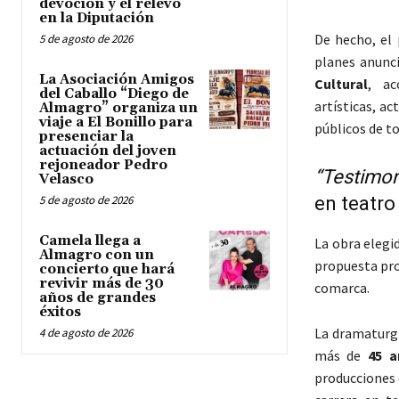
devoción y el relevo
en la Diputación
De hecho, el
5 de agosto de 2026
planes anunc
La Asociación Amigos
Cultural
, ac
del Caballo “Diego de
artísticas, a
Almagro” organiza un
viaje a El Bonillo para
públicos de to
presenciar la
actuación del joven
rejoneador Pedro
“Testimon
Velasco
5 de agosto de 2026
en teatro
Camela llega a
La obra elegi
Almagro con un
propuesta pro
concierto que hará
revivir más de 30
comarca.
años de grandes
éxitos
La dramaturgi
4 de agosto de 2026
más de
45 a
producciones 