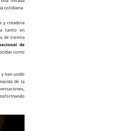
r una mirada
a cotidiana.
ra y creadora
ada tanto en
s de treinta
rnacional de
nocidas como
 y han unido
nacida de la
versaciones,
ransformando