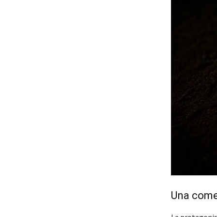
Una comed
La protagoni