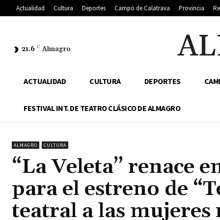
Actualidad
Cultura
Deportes
Campo de Calatrava
Provincia
Re
AL
21.6
C
Almagro
ACTUALIDAD
CULTURA
DEPORTES
CAM
FESTIVAL INT. DE TEATRO CLÁSICO DE ALMAGRO
ALMAGRO
CULTURA
“La Veleta” renace e
para el estreno de “
teatral a las mujeres