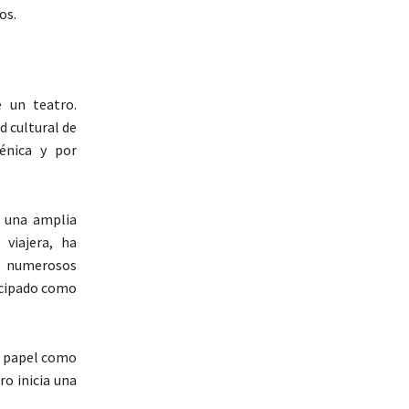
os.
 un teatro.
d cultural de
cénica y por
n una amplia
 viajera, ha
 numerosos
icipado como
su papel como
ro inicia una