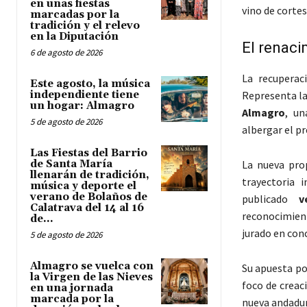
en unas fiestas
vino de corte
marcadas por la
tradición y el relevo
en la Diputación
El renac
6 de agosto de 2026
La recupera
Este agosto, la música
independiente tiene
Representa la
un hogar: Almagro
Almagro
, un
5 de agosto de 2026
albergar el p
Las Fiestas del Barrio
de Santa María
La nueva pro
llenarán de tradición,
trayectoria i
música y deporte el
verano de Bolaños de
publicado
v
Calatrava del 14 al 16
reconocimient
de...
jurado en con
5 de agosto de 2026
Almagro se vuelca con
Su apuesta po
la Virgen de las Nieves
foco de creaci
en una jornada
marcada por la
nueva andadur