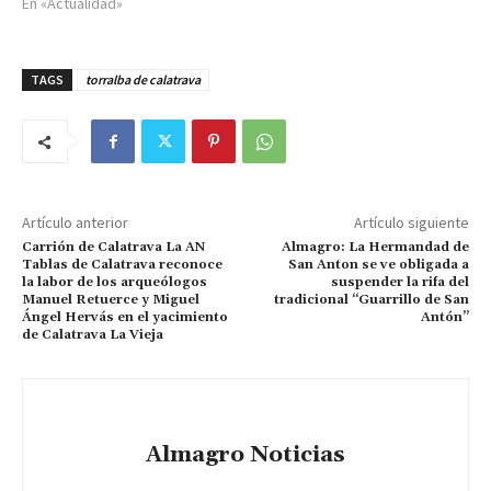
En «Actualidad»
TAGS
torralba de calatrava
Artículo anterior
Artículo siguiente
Carrión de Calatrava La AN
Almagro: La Hermandad de
Tablas de Calatrava reconoce
San Anton se ve obligada a
la labor de los arqueólogos
suspender la rifa del
Manuel Retuerce y Miguel
tradicional “Guarrillo de San
Ángel Hervás en el yacimiento
Antón”
de Calatrava La Vieja
Almagro Noticias