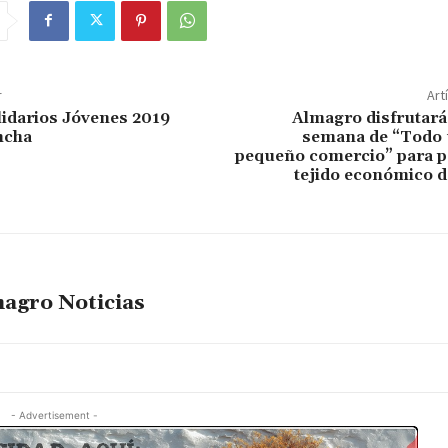
r
Art
idarios Jóvenes 2019
Almagro disfrutará 
ncha
semana de “Todo u
pequeño comercio” para po
tejido económico d
agro Noticias
- Advertisement -