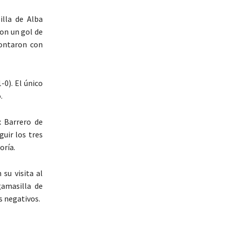
lla de Alba
con un gol de
montaron con
-0). El único
.
x Barrero de
guir los tres
oría.
su visita al
gamasilla de
s negativos.