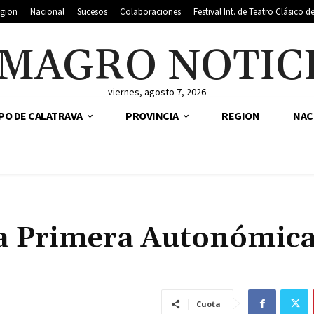
gion
Nacional
Sucesos
Colaboraciones
Festival Int. de Teatro Clásico 
MAGRO NOTIC
viernes, agosto 7, 2026
PO DE CALATRAVA
PROVINCIA
REGION
NAC
 la Primera Autonómic
Cuota