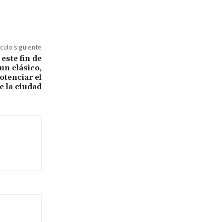
ículo siguiente
este fin de
n clásico,
tenciar el
e la ciudad