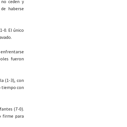
 no ceden y
 de haberse
1-0. El único
avado.
a enfrentarse
goles fueron
la (1-3), con
do tiempo con
fantes (7-0).
o firme para