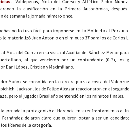
icias.-
Valdepeñas, Mota del Cuervo y Atlético Pedro Muñoz
derando la clasificación en la Primera Autonómica, después
fin de semana la jornada número once.
epeñas no lo tuvo fácil para imponerse en La Molineta al Porzuna 
o lo materializó Juan Antonio en el minuto 37 para los de Carlos L
o al Mota del Cuervo en su visita al Auxiliar del Sánchez Menor par
Puertollano, al que vencieron por un contundente (0-3), los 
or Dani López, Cristian y Maximiliano.
edro Muñoz se consolida en la tercera plaza a costa del Valenzue
l pichichi Jackson, los de Felipe Alcazar reaccionaron en el segun
aza, pero el jugador Brasileño sentenció en los minutos finales.
 la jornada la protagonizó el Herencia en su enfrentamiento al In
o Fernández dejaron claro que quieren optar a ser un candidat
 los líderes de la categoría.