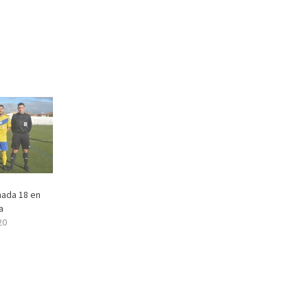
nada 18 en
a
20