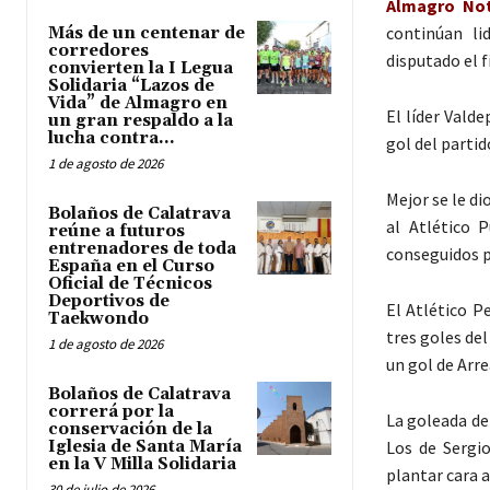
Almagro Not
continúan li
Más de un centenar de
corredores
disputado el 
convierten la I Legua
Solidaria “Lazos de
Vida” de Almagro en
El líder Vald
un gran respaldo a la
lucha contra...
gol del partid
1 de agosto de 2026
Mejor se le di
Bolaños de Calatrava
al Atlético 
reúne a futuros
entrenadores de toda
conseguidos p
España en el Curso
Oficial de Técnicos
Deportivos de
El Atlético P
Taekwondo
tres goles de
1 de agosto de 2026
un gol de Arre
Bolaños de Calatrava
correrá por la
La goleada de
conservación de la
Iglesia de Santa María
Los de Sergi
en la V Milla Solidaria
plantar cara a
30 de julio de 2026