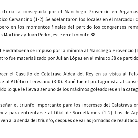
ictoria la conseguida por el Manchego Provencio en Argamasi
ético Cervantino (1-2). Se adelantaron los locales en el marcador 
 pero en los momentos finales del partido los conquenses re
s Martínez y Juan Pedro, este en el minuto 88.
 el Piedrabuena se impuso por la mínima al Manchego Provencio (1
ntro fue materializado por Julián López en el minuto 38 de partido
er el Castillo de Calatrava Aldea del Rey en su visita al Feli
e al Atlético Teresiano (3-0). Koné fue el protagonista al conse
ido lo que le lleva a ser uno de los máximos goleadores en la categ
señar el triunfo importante para los intereses del Calatrava en 
ez para enfrentarse al filial de Socuellamos (1-2). Los de Ar
ven a la senda del triunfo, después de varias jornadas de resultado