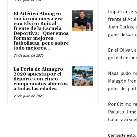
Importante v
El Atlético Almagro
inicia una nueva era
frente al Atl
con Elviro Ruiz al
Juan Carlos,
frente de la Escuela
Deportiva: “Queremos
goles de Carlo
formar mejores
futbolistas, pero sobre
todo mejores...
En el Olivar,
24 de julio de 2026
gol del encue
La Feria de Almagro
Nada pudo hac
2026 apuesta por el
deporte con cinco
Malagón frent
campeonatos abiertos
goles del part
a todas las edades
23 de julio de 2026
Por último re
Paquito Jimén
Calatrava vuel
Comparte esto: