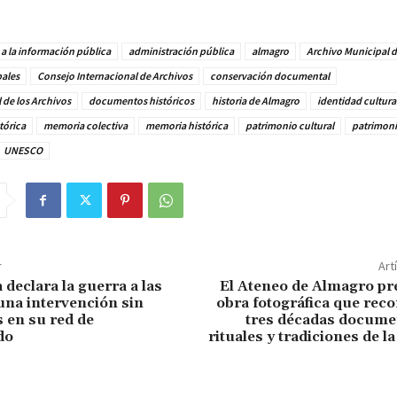
a la información pública
administración pública
almagro
Archivo Municipal 
ales
Consejo Internacional de Archivos
conservación documental
 de los Archivos
documentos históricos
historia de Almagro
identidad cultura
tórica
memoria colectiva
memoria histórica
patrimonio cultural
patrimon
UNESCO
r
Art
declara la guerra a las
El Ateneo de Almagro pr
una intervención sin
obra fotográfica que rec
 en su red de
tres décadas docume
do
rituales y tradiciones de l