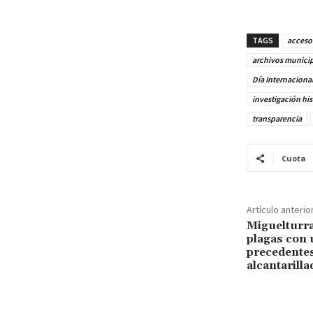
TAGS
acceso 
archivos municip
Día Internacional
investigación his
transparencia
Cuota
Artículo anterio
Miguelturra 
plagas con 
precedentes
alcantarilla