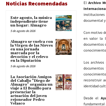
Noticias Recomendadas
El
Archivo M
Internaciona
instituciones
Este agosto, la música
documental y l
independiente tiene
un hogar: Almagro
5 de agosto de 2026
Con motivo de
en valor la 
Almagro se vuelca con
documentos qu
la Virgen de las Nieves
en una jornada
conocimiento 
marcada por la
devoción y el relevo
en la Diputación
Los archivos 
5 de agosto de 2026
documentos y
conocimiento,
La Asociación Amigos
reconstruir a
del Caballo “Diego de
Almagro” organiza un
identidad cult
viaje a El Bonillo para
presenciar la
actuación del joven
Desde el
Ay
rejoneador Pedro
Velasco
fundamental p