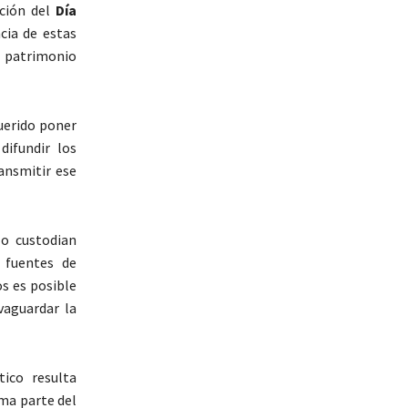
ción del
Día
cia de estas
l patrimonio
uerido poner
difundir los
ansmitir ese
lo custodian
 fuentes de
os es posible
vaguardar la
tico resulta
ma parte del