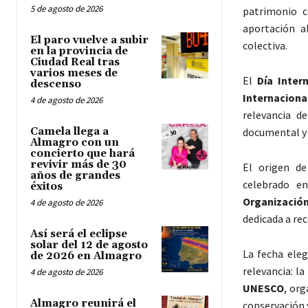
5 de agosto de 2026
patrimonio c
aportación a
El paro vuelve a subir
colectiva.
en la provincia de
Ciudad Real tras
varios meses de
El
Día Inter
descenso
Internaciona
4 de agosto de 2026
relevancia d
Camela llega a
documental y 
Almagro con un
concierto que hará
revivir más de 30
El origen d
años de grandes
celebrado en
éxitos
Organizació
4 de agosto de 2026
dedicada a rec
Así será el eclipse
solar del 12 de agosto
La fecha eleg
de 2026 en Almagro
relevancia: l
4 de agosto de 2026
UNESCO
, or
Almagro reunirá el
conservación 