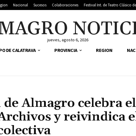
gion
Nacional
Sucesos
Colaboraciones
Festival Int. de Teatro Clásico 
MAGRO NOTIC
jueves, agosto 6, 2026
PO DE CALATRAVA
PROVINCIA
REGION
NAC
 de Almagro celebra el
Archivos y reivindica e
colectiva