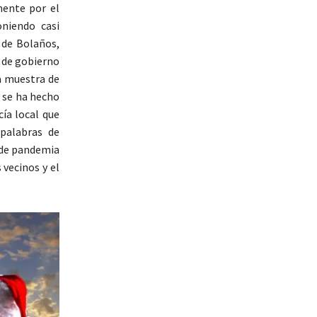
mente por el
niendo casi
 de Bolaños,
o de gobierno
a muestra de
a se ha hecho
cía local que
palabras de
 de pandemia
 vecinos y el