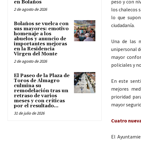
peso y con ni
en Bolaños
los chalecos s
2 de agosto de 2026
lo que supon
Bolaños se vuelca con
ciudadanía.
sus mayores: emotivo
homenaje a los
abuelos y anuncio de
Una de las n
importantes mejoras
unipersonal d
en la Residencia
Virgen del Monte
mayor confor
2 de agosto de 2026
policiales y n
El Paseo de la Plaza de
En este senti
Toros de Almagro
culmina su
mejores medi
remodelación tras un
retraso de varios
prioridad pa
meses y con críticas
mayor segurid
por el resultado...
31 de julio de 2026
Cuatro nueva
El Ayuntamie