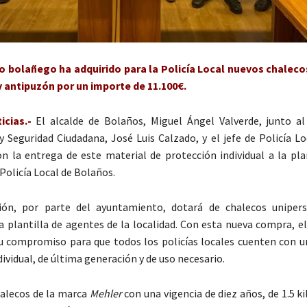
io bolañego ha adquirido para la Policía Local nuevos chaleco
y antipuzón por un importe de 11.100€.
cias.-
El alcalde de Bolaños, Miguel Ángel Valverde, junto al
 y Seguridad Ciudadana, José Luis Calzado, y el jefe de Policía L
on la entrega de este material de protección individual a la pla
Policía Local de Bolaños.
ción, por parte del ayuntamiento, dotará de chalecos uniper
la plantilla de agentes de la localidad. Con esta nueva compra, e
 compromiso para que todos los policías locales cuenten con u
ividual, de última generación y de uso necesario.
halecos de la marca
Mehler
con una vigencia de diez años, de 1.5 