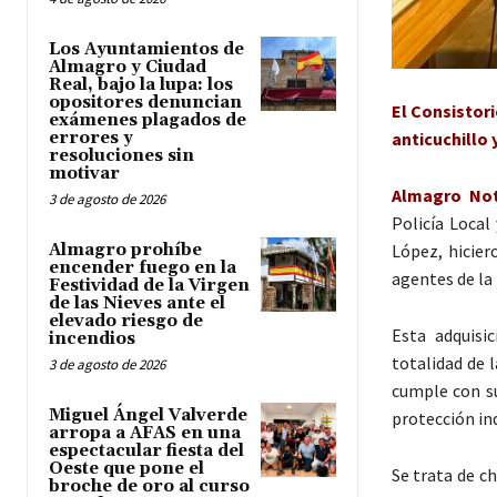
Los Ayuntamientos de
Almagro y Ciudad
Real, bajo la lupa: los
opositores denuncian
El Consistor
exámenes plagados de
anticuchillo 
errores y
resoluciones sin
motivar
Almagro Noti
3 de agosto de 2026
Policía Local
López, hicier
Almagro prohíbe
encender fuego en la
agentes de la 
Festividad de la Virgen
de las Nieves ante el
elevado riesgo de
Esta adquisi
incendios
totalidad de 
3 de agosto de 2026
cumple con su
Miguel Ángel Valverde
protección ind
arropa a AFAS en una
espectacular fiesta del
Oeste que pone el
Se trata de c
broche de oro al curso