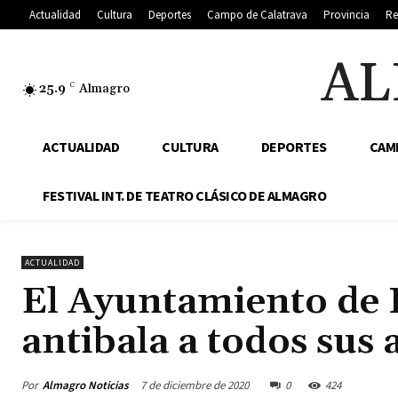
Actualidad
Cultura
Deportes
Campo de Calatrava
Provincia
Re
AL
25.9
C
Almagro
ACTUALIDAD
CULTURA
DEPORTES
CAM
FESTIVAL INT. DE TEATRO CLÁSICO DE ALMAGRO
ACTUALIDAD
El Ayuntamiento de 
antibala a todos sus 
Por
Almagro Noticias
7 de diciembre de 2020
0
424