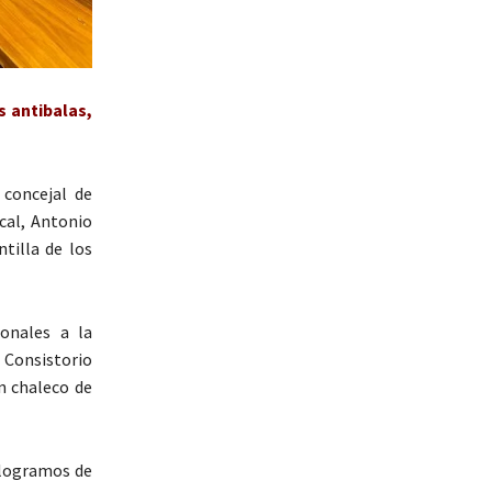
s antibalas,
 concejal de
ocal, Antonio
ntilla de los
sonales a la
l Consistorio
n chaleco de
kilogramos de