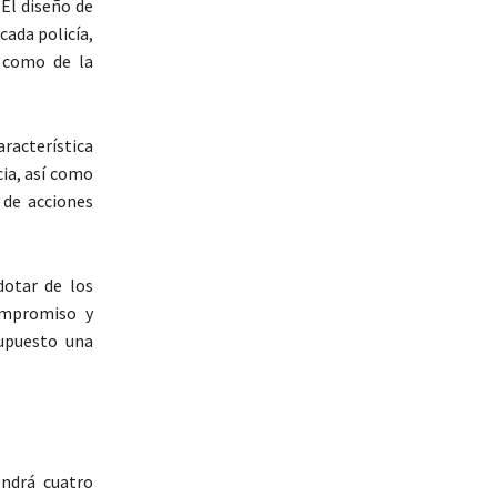
 El diseño de
cada policía,
 como de la
racterística
ia, así como
 de acciones
dotar de los
ompromiso y
supuesto una
ndrá cuatro