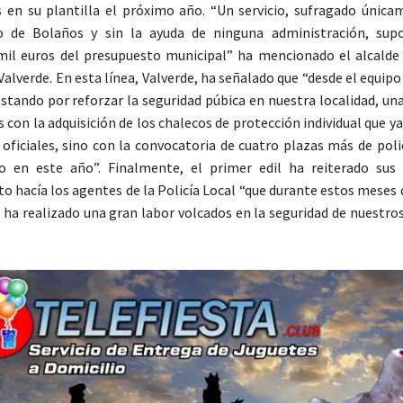
 en su plantilla el próximo año. “Un servicio, sufragado única
 de Bolaños y sin la ayuda de ninguna administración, supo
mil euros del presupuesto municipal” ha mencionado el alcalde
Valverde. En esta línea, Valverde, ha señalado que “desde el equip
tando por reforzar la seguridad púbica en nuestra localidad, un
s con la adquisición de los chalecos de protección individual que y
 oficiales, sino con la convocatoria de cuatro plazas más de poli
 en este año”. Finalmente, el primer edil ha reiterado sus 
o hacía los agentes de la Policía Local “que durante estos meses
9 ha realizado una gran labor volcados en la seguridad de nuestros