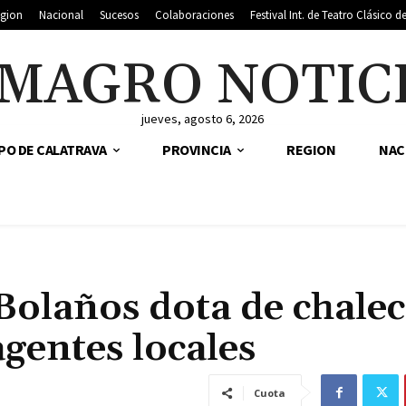
gion
Nacional
Sucesos
Colaboraciones
Festival Int. de Teatro Clásico 
MAGRO NOTIC
jueves, agosto 6, 2026
PO DE CALATRAVA
PROVINCIA
REGION
NAC
Bolaños dota de chale
agentes locales
Cuota