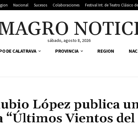
gion
Nacional
Sucesos
Colaboraciones
Festival Int. de Teatro Clásico 
MAGRO NOTIC
sábado, agosto 8, 2026
PO DE CALATRAVA
PROVINCIA
REGION
NAC
ubio López publica u
a “Últimos Vientos del