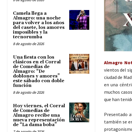
Camela llega a
Almagro: una noche
para volver a los años
del casete, los amores
imposibles y la
tecnorumba
8 de agosto de 2026
Una fiesta con los
clásicos en el Corral
Almagro Noti
de Comedias de
vientos del si
Almagro: “De
doblones y amores”
ciudad de Mad
este sábado con doble
en una céntri
función
muchos casos 
8 de agosto de 2026
que han tenido
Hoy viernes, el Corral
de Comedias de
Presentado al
Almagro recibe una
nueva representación
también se en
de “La dama boba”
protagonismo
7 de agosto de 2026