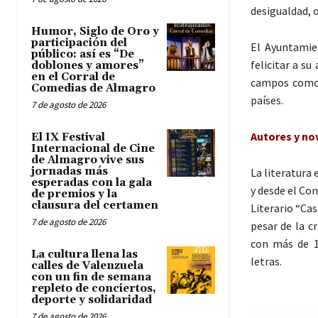
desigualdad, o
Humor, Siglo de Oro y
participación del
El Ayuntamie
público: así es “De
felicitar a s
doblones y amores”
en el Corral de
campos como 
Comedias de Almagro
países.
7 de agosto de 2026
Autores y nov
El IX Festival
Internacional de Cine
de Almagro vive sus
jornadas más
La literatura 
esperadas con la gala
y desde el Con
de premios y la
clausura del certamen
Literario “Ca
7 de agosto de 2026
pesar de la c
con más de 1
La cultura llena las
letras.
calles de Valenzuela
con un fin de semana
repleto de conciertos,
deporte y solidaridad
7 de agosto de 2026