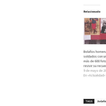
Relacionado
Bolaños homena
soldados con u
más de 600 foto
revivir su recu
9 de mayo de 2
En «Actualidad»
TAGS
bolaño