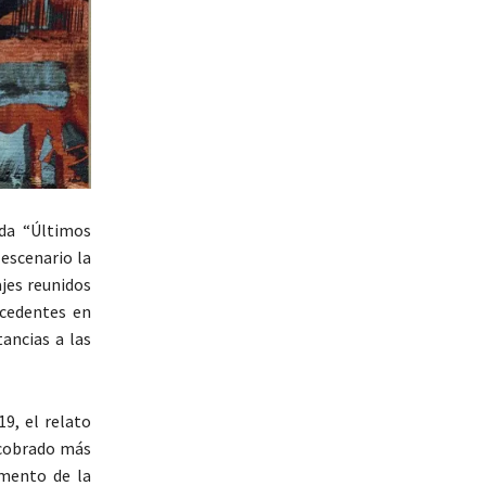
ada “Últimos
 escenario la
ajes reunidos
ocedentes en
tancias a las
9, el relato
 cobrado más
umento de la