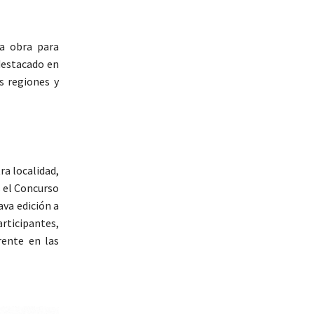
a obra para
 destacado en
s regiones y
ra localidad,
s el Concurso
ava edición a
articipantes,
rente en las