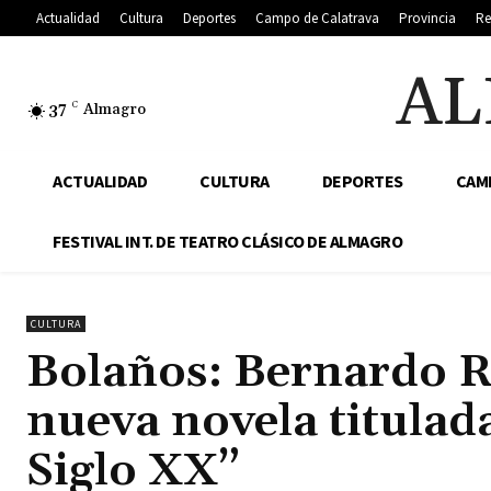
Actualidad
Cultura
Deportes
Campo de Calatrava
Provincia
Re
AL
37
C
Almagro
ACTUALIDAD
CULTURA
DEPORTES
CAM
FESTIVAL INT. DE TEATRO CLÁSICO DE ALMAGRO
CULTURA
Bolaños: Bernardo R
nueva novela titulad
Siglo XX”