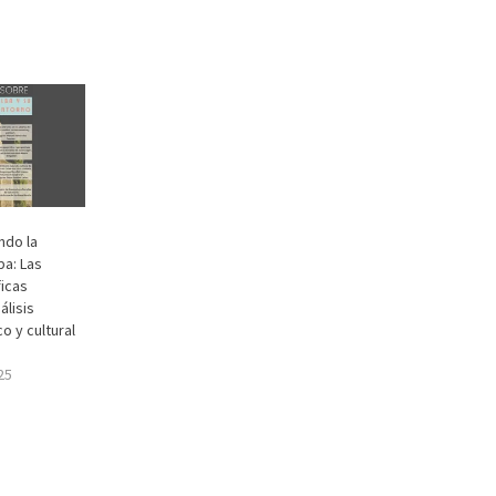
ndo la
ba: Las
icas
álisis
o y cultural
25