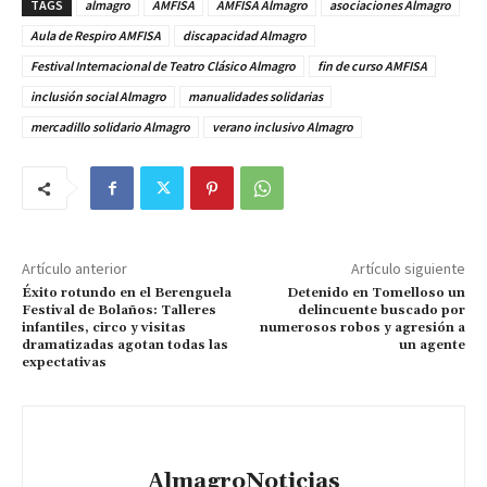
TAGS
almagro
AMFISA
AMFISA Almagro
asociaciones Almagro
Aula de Respiro AMFISA
discapacidad Almagro
Festival Internacional de Teatro Clásico Almagro
fin de curso AMFISA
inclusión social Almagro
manualidades solidarias
mercadillo solidario Almagro
verano inclusivo Almagro
Artículo anterior
Artículo siguiente
Éxito rotundo en el Berenguela
Detenido en Tomelloso un
Festival de Bolaños: Talleres
delincuente buscado por
infantiles, circo y visitas
numerosos robos y agresión a
dramatizadas agotan todas las
un agente
expectativas
AlmagroNoticias