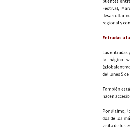
puentes entre
Festival, Ma
desarrollar n
regional y co
Entradas a la
Las entradas p
la página w
(globalentrad
del lunes 5 de
También está 
hacen accesibl
Por último, l
dos de los má
visita de los