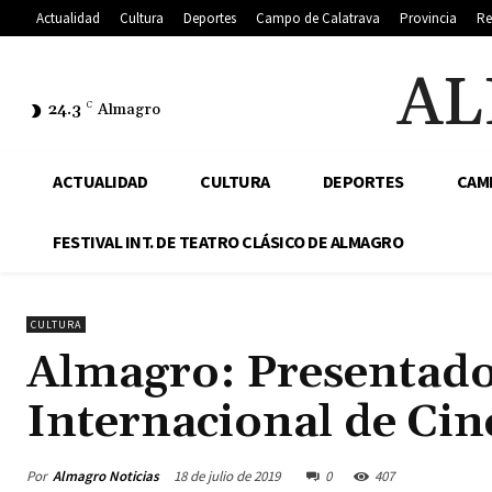
Actualidad
Cultura
Deportes
Campo de Calatrava
Provincia
Re
AL
24.3
C
Almagro
ACTUALIDAD
CULTURA
DEPORTES
CAM
FESTIVAL INT. DE TEATRO CLÁSICO DE ALMAGRO
CULTURA
Almagro: Presentado 
Internacional de Cin
Por
Almagro Noticias
18 de julio de 2019
0
407