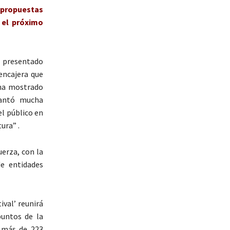
o propuestas
 el próximo
a presentado
encajera que
 ha mostrado
vantó mucha
el público en
ura” .
erza, con la
de entidades
ival’ reunirá
puntos de la
e más de 223