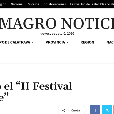
gion
Nacional
Sucesos
Colaboraciones
Festival Int. de Teatro Clásico 
MAGRO NOTIC
jueves, agosto 6, 2026
PO DE CALATRAVA
PROVINCIA
REGION
NAC
el “II Festival
e”
Cuota