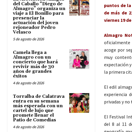
del Caballo “Diego de
puntos de la
Almagro” organiza un
de más de 22
viaje a El Bonillo para
presenciar la
viernes 19 de 
actuación del joven
rejoneador Pedro
Velasco
Almagro Noti
5 de agosto de 2026
oficialmente 
acoge por se
Camela llega a
muy content
Almagro con un
concierto que hará
expectación y
revivir más de 30
años de grandes
la primera cit
éxitos
4 de agosto de 2026
El edil almag
experiencia 
Torralba de Calatrava
entra en su semana
privadas y no 
más esperada con un
cartel de lujo que
promete llenar el
El Festival I
Patio de Comedias
del 8 al 11 
4 de agosto de 2026
geografía mu