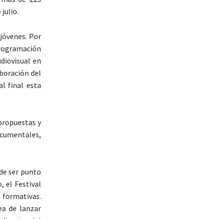
julio.
 jóvenes. Por
programación
udiovisual en
aboración del
l final esta
propuestas y
documentales,
 de ser punto
, el Festival
 formativas.
ea de lanzar