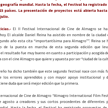
 geografía mundial. Hasta la fecha, el Festival ha registrad
3 países. La presentación de proyectos está abierta hasta
julio.
cias.-
El II Festival Internacional de Cine de Almagro se h
hoy. El alcalde Daniel Reina ha asistido en nombre de la ciudad 
gundo año esta cita “importantísima para Almagro””. Reina se
o de la puesta en marcha de esta segunda edición que le
 el resultado fue muy bueno en cuanto a participación y acogida d
a con el cine Almagro que quiere y apuesta por ser “ciudad de la cult
reño ha dicho también que este segundo festival nace con más fu
de los errores aprendidos y con mayor apoyo institucional y 
tiene duda que será mejor edición que la primera.
nternacional de Cine de Almagro “Almagro International Film Fest
de agosto a creadores y sus cortos procedentes de diferentes 
ndial. Hasta la fecha, el Festival ha registrado propuestas d