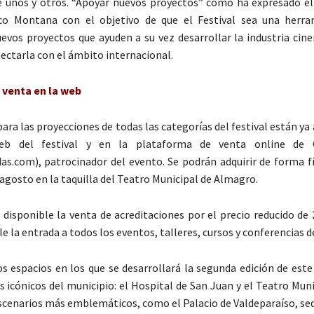
 unos y otros. “Apoyar nuevos proyectos” como ha expresado el 
rco Montana con el objetivo de que el Festival sea una herr
uevos proyectos que ayuden a su vez desarrollar la industria cin
nectarla con el ámbito internacional.
 venta en la web
ara las proyecciones de todas las categorías del festival están ya 
eb del festival y en la plataforma de venta online de 
as.com), patrocinador del evento. Se podrán adquirir de forma fí
 agosto en la taquilla del Teatro Municipal de Almagro.
disponible la venta de acreditaciones por el precio reducido de 
e la entrada a todos los eventos, talleres, cursos y conferencias de
os espacios en los que se desarrollará la segunda edición de este
s icónicos del municipio: el Hospital de San Juan y el Teatro Muni
 escenarios más emblemáticos, como el Palacio de Valdeparaíso, se