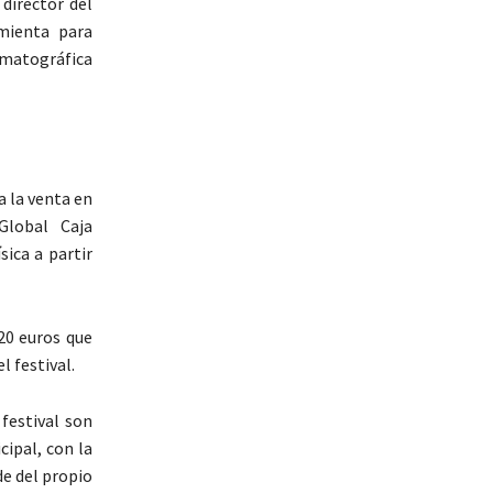
director del
amienta para
ematográfica
a la venta en
Global Caja
sica a partir
20 euros que
l festival.
 festival son
cipal, con la
de del propio