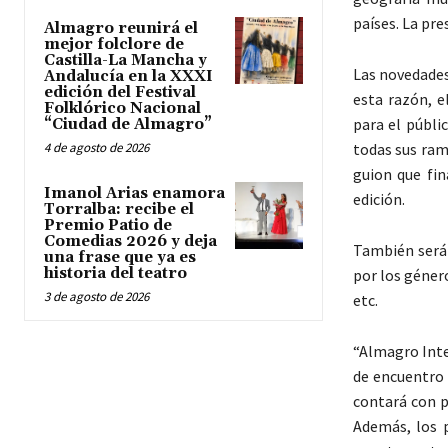
países. La pre
Almagro reunirá el
mejor folclore de
Castilla-La Mancha y
Las novedades
Andalucía en la XXXI
edición del Festival
esta razón, e
Folklórico Nacional
para el públic
“Ciudad de Almagro”
todas sus ram
4 de agosto de 2026
guion que fin
Imanol Arias enamora
edición.
Torralba: recibe el
Premio Patio de
Comedias 2026 y deja
También será 
una frase que ya es
historia del teatro
por los géner
3 de agosto de 2026
etc.
“Almagro Inte
de encuentro 
contará con p
Además, los 