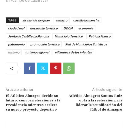
En «Campo de Calatrava»
TAGS
alcazar de san juan
almagro
castilla la mancha
ciudad real
desarrollo turístico
DOCM
economía
Junta de Castilla-La Mancha
Municipio Turístico
Patricia Franco
patrimonio
promoción turística
Red de Municipios Turísticos
turismo
turismo regional
villanueva de los infantes
Artículo anterior
Artículo siguiente
El Atlético Almagro decide su
Atlético Almagro: Santos Ruiz
futuro: convoca elecciones a la
opta a la reelección para
Presidencia mientras acelera
liderar la reunificación del
su nuevo proyecto deportivo
fútbol de Almagro