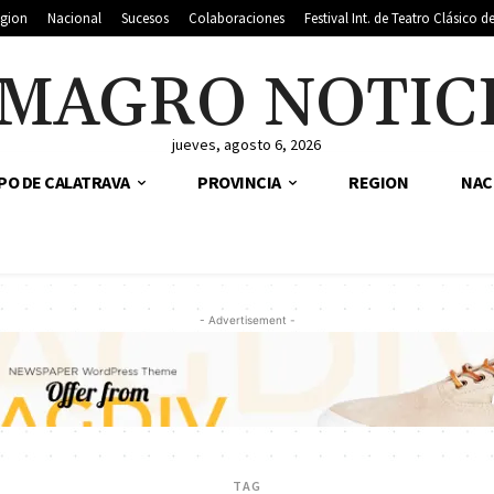
gion
Nacional
Sucesos
Colaboraciones
Festival Int. de Teatro Clásico 
MAGRO NOTIC
jueves, agosto 6, 2026
PO DE CALATRAVA
PROVINCIA
REGION
NAC
- Advertisement -
TAG