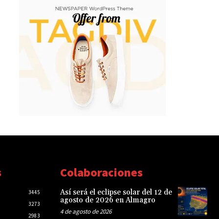
s
Colaboraciones
Así será el eclipse solar del 12 de
3445
agosto de 2026 en Almagro
3273
4 de agosto de 2026
2983