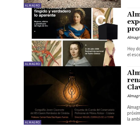
ALMAGRO
Alm
exp
pro
Almagr
Hoy do
el esc
ALMAGRO
Alm
ren
Cla
Almagr
Almagr
próxim
la amb
ALMAGRO