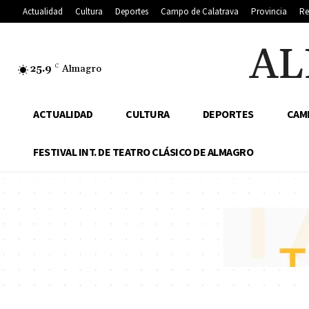
Actualidad
Cultura
Deportes
Campo de Calatrava
Provincia
Re
AL
25.9
C
Almagro
ACTUALIDAD
CULTURA
DEPORTES
CAM
FESTIVAL INT. DE TEATRO CLÁSICO DE ALMAGRO