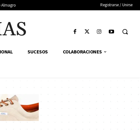
Registrarse / Unirse
de Almagro
IAS
IONAL
SUCESOS
COLABORACIONES