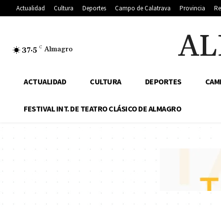
Actualidad
Cultura
Deportes
Campo de Calatrava
Provincia
Re
AL
37.5
C
Almagro
ACTUALIDAD
CULTURA
DEPORTES
CAM
FESTIVAL INT. DE TEATRO CLÁSICO DE ALMAGRO