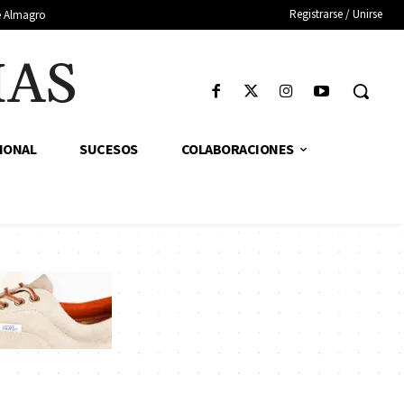
Registrarse / Unirse
de Almagro
IAS
IONAL
SUCESOS
COLABORACIONES