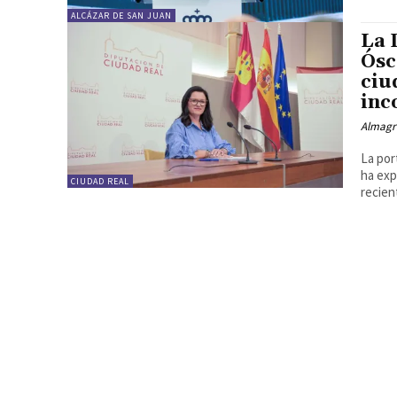
ALCÁZAR DE SAN JUAN
La 
Ósc
ciu
inc
Almagr
La por
ha exp
CIUDAD REAL
recient