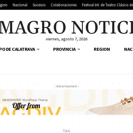
gion
Nacional
Sucesos
Colaboraciones
Festival Int. de Teatro Clásico 
MAGRO NOTIC
viernes, agosto 7, 2026
PO DE CALATRAVA
PROVINCIA
REGION
NAC
- Advertisement -
TAG