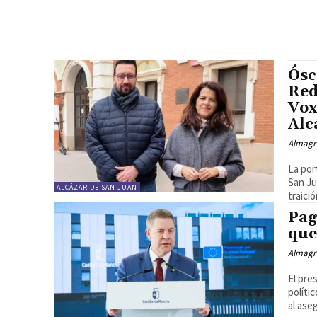
Ósc
Red
Vox
Alc
Almagr
La por
San Ju
ALCÁZAR DE SAN JUAN
traició
Pag
que
Almagr
El pre
políti
al ase