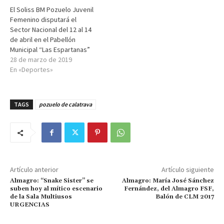
El Soliss BM Pozuelo Juvenil
Femenino disputará el
Sector Nacional del 12 al 14
de abril en el Pabellón
Municipal “Las Espartanas”
28 de marzo de 2019
En «Deportes»
TAGS
pozuelo de calatrava
Artículo anterior
Artículo siguiente
Almagro: “Snake Sister” se
Almagro: María José Sánchez
suben hoy al mítico escenario
Fernández, del Almagro FSF,
de la Sala Multiusos
Balón de CLM 2017
URGENCIAS