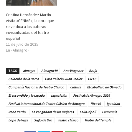
Cristina Hernández Martín
visita «GENIAS», la obra que
reivindica a las autoras
invisibilizadas del teatro
español
11 de julio de 2025
En «Almagro»
TAGS
almagro
Almagro49
Ana Wagener
Bruja
Calderón de la Barca
Casa Palacio Juan Jedler
CNTC
Compañía Nacional de Teatro Clásico
cultura
El caballero de Olmedo
El escondido y la tapada
exposición
Festival de Almagro 2026
Festival Internacional de Teatro Clásico de Almagro
fitca49
igualdad
Irene Pardo
La vengadora de las mujeres
Laila Ripoll
Laurencia
Lope de Vega
Siglo de Oro
teatro clásico
Teatro del Temple