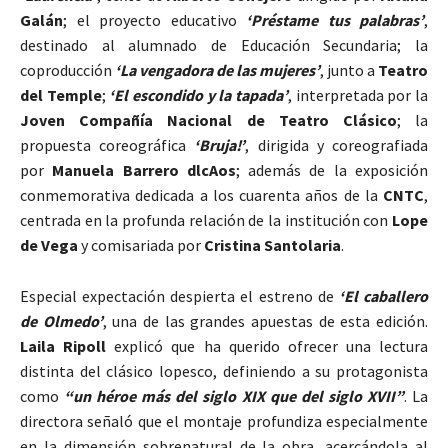
Galán
; el proyecto educativo
‘Préstame tus palabras’
,
destinado al alumnado de Educación Secundaria; la
coproducción
‘La vengadora de las mujeres’
, junto a
Teatro
del Temple
;
‘El escondido y la tapada’
, interpretada por la
Joven Compañía Nacional de Teatro Clásico
; la
propuesta coreográfica
‘Bruja!’
, dirigida y coreografiada
por
Manuela Barrero dlcAos
; además de la exposición
conmemorativa dedicada a los cuarenta años de la
CNTC
,
centrada en la profunda relación de la institución con
Lope
de Vega
y comisariada por
Cristina Santolaria
.
Especial expectación despierta el estreno de
‘El caballero
de Olmedo’
, una de las grandes apuestas de esta edición.
Laila Ripoll
explicó que ha querido ofrecer una lectura
distinta del clásico lopesco, definiendo a su protagonista
como
“un héroe más del siglo XIX que del siglo XVII”
. La
directora señaló que el montaje profundiza especialmente
en la dimensión sobrenatural de la obra, acercándola al