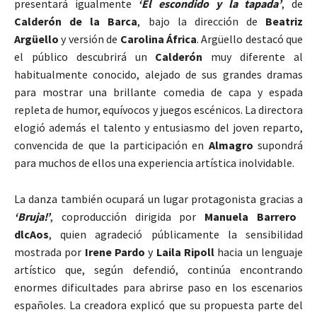
presentará igualmente
‘El escondido y la tapada’
, de
Calderón de la Barca
, bajo la dirección de
Beatriz
Argüello
y versión de
Carolina África
. Argüello destacó que
el público descubrirá un
Calderón
muy diferente al
habitualmente conocido, alejado de sus grandes dramas
para mostrar una brillante comedia de capa y espada
repleta de humor, equívocos y juegos escénicos. La directora
elogió además el talento y entusiasmo del joven reparto,
convencida de que la participación en
Almagro
supondrá
para muchos de ellos una experiencia artística inolvidable.
La danza también ocupará un lugar protagonista gracias a
‘Bruja!’
, coproducción dirigida por
Manuela Barrero
dlcAos
, quien agradeció públicamente la sensibilidad
mostrada por
Irene Pardo
y
Laila Ripoll
hacia un lenguaje
artístico que, según defendió, continúa encontrando
enormes dificultades para abrirse paso en los escenarios
españoles. La creadora explicó que su propuesta parte del