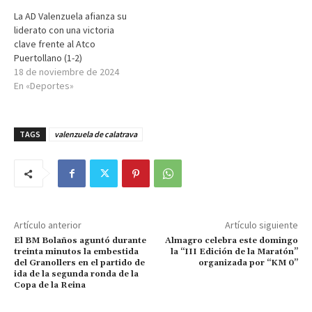
La AD Valenzuela afianza su
liderato con una victoria
clave frente al Atco
Puertollano (1-2)
18 de noviembre de 2024
En «Deportes»
TAGS
valenzuela de calatrava
Artículo anterior
Artículo siguiente
El BM Bolaños aguntó durante
Almagro celebra este domingo
treinta minutos la embestida
la “III Edición de la Maratón”
del Granollers en el partido de
organizada por “KM 0”
ida de la segunda ronda de la
Copa de la Reina