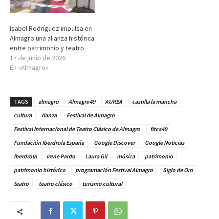
Isabel Rodríguez impulsa en
Almagro una alianza histórica
entre patrimonio y teatro
17 de junio de 2026
En «Almagro»
TAGS
almagro
Almagro49
AUREA
castilla la mancha
cultura
danza
Festival de Almagro
Festival Internacional de Teatro Clásico de Almagro
fitca49
Fundación Iberdrola España
Google Discover
Google Noticias
Iberdrola
Irene Pardo
Laura Gil
música
patrimonio
patrimonio histórico
programación Festival Almagro
Siglo de Oro
teatro
teatro clásico
turismo cultural