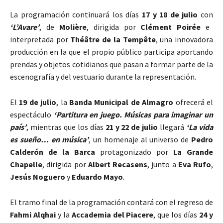
La programación continuará los días
17 y 18 de julio
con
‘L’Avare’
, de
Molière
, dirigida por
Clément Poirée
e
interpretada por
Théâtre de la Tempête
, una innovadora
producción en la que el propio público participa aportando
prendas y objetos cotidianos que pasan a formar parte de la
escenografía y del vestuario durante la representación.
El
19 de julio
, la
Banda Municipal de Almagro
ofrecerá el
espectáculo
‘Partitura en juego. Músicas para imaginar un
país’
, mientras que los días
21 y 22 de julio
llegará
‘La vida
es sueño… en música’
, un homenaje al universo de
Pedro
Calderón de la Barca
protagonizado por
La Grande
Chapelle
, dirigida por
Albert Recasens
, junto a
Eva Rufo
,
Jesús Noguero
y
Eduardo Mayo
.
El tramo final de la programación contará con el regreso de
Fahmi Alqhai
y la
Accademia del Piacere
, que los días
24 y