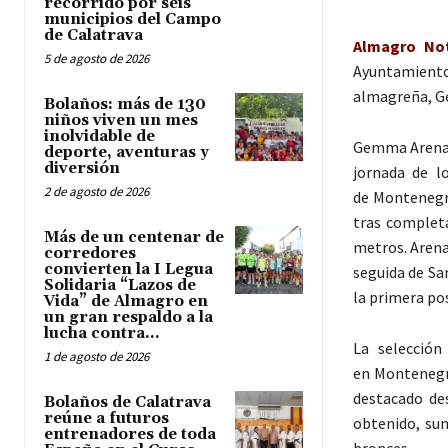
recorrido por seis
municipios del Campo
de Calatrava
Almagro Noti
5 de agosto de 2026
Ayuntamient
almagreña, Ge
Bolaños: más de 130
niños viven un mes
inolvidable de
Gemma Arenas
deporte, aventuras y
diversión
jornada de l
2 de agosto de 2026
de Montenegro
tras completa
Más de un centenar de
metros. Arena
corredores
convierten la I Legua
seguida de Sa
Solidaria “Lazos de
la primera pos
Vida” de Almagro en
un gran respaldo a la
lucha contra...
La selecció
1 de agosto de 2026
en Montenegr
destacado de
Bolaños de Calatrava
reúne a futuros
obtenido, sum
entrenadores de toda
bronces.