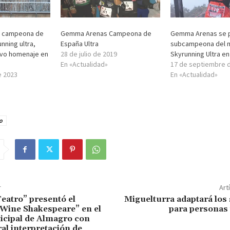
 campeona de
Gemma Arenas Campeona de
Gemma Arenas se 
nning ultra,
España Ultra
subcampeona del 
ivo homenaje en
28 de julio de 2019
Skyrunning Ultra en
En «Actualidad»
17 de septiembre 
e 2023
En «Actualidad»
o
r
Art
Teatro” presentó el
Miguelturra adaptará los
Wine Shakespeare” en el
para personas 
icipal de Almagro con
al interpretación de