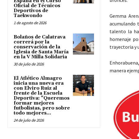
España en el Curso
Oficial de Técnicos
Deportivos de
Gemma Arenas
Taekwondo
1 de agosto de 2026
acumulando tí
talento la ha
Bolaños de Calatrava
homenaje por
correrá por la
trayectoria y 
conservación de la
Iglesia de Santa María
en la V Milla Solidaria
Enhorabuena,
30 de julio de 2026
manera ejempl
El Atlético Almagro
inicia una nueva era
con Elviro Ruiz al
frente de la Escuela
Deportiva: “Queremos
formar mejores
futbolistas, pero sobre
todo mejores...
24 de julio de 2026