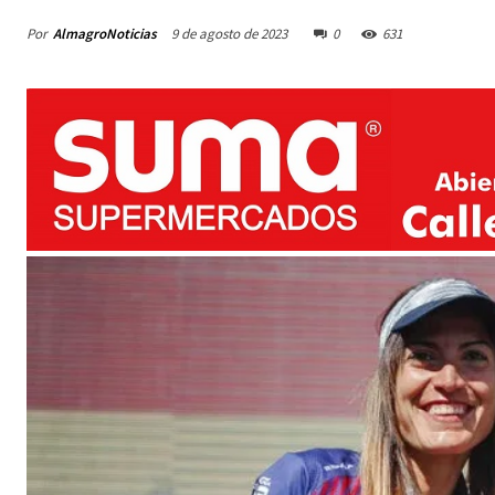
Por
AlmagroNoticias
9 de agosto de 2023
0
631