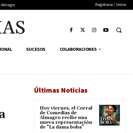
Registrarse / Unirse
de Almagro
IAS
IONAL
SUCESOS
COLABORACIONES
Últimas Noticias
Hoy viernes, el Corral
a
de Comedias de
Almagro recibe una
nueva representación
de “La dama boba”