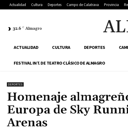
Actualidad
Cultura
Deportes
Campo de Calatrava
Provincia
Re
AL
32.6
C
Almagro
ACTUALIDAD
CULTURA
DEPORTES
CAM
FESTIVAL INT. DE TEATRO CLÁSICO DE ALMAGRO
DEPORTES
Homenaje almagreño
Europa de Sky Runn
Arenas