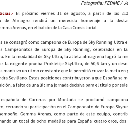
Fotografía: FEDME / J
cias.-
El próximo viernes 11 de agosto, a partir de las 21:
o de Almagro rendirá un merecido homenaje a la destac
mma Arenas, en el balcón de la Casa Consistorial.
 se consagró como campeona de Europa de Sky Running Ultra e
os Campeonatos de Europa de Sky Running, celebrados en l
. En la modalidad de Sky Ultra, la atleta almagreña logró la me
r la exigente prueba Prokletije SkyUltra, de 50,6 km y un desni
s mantuvo un ritmo constante que le permitió cruzar la meta en p
ndra Sevillano. Estas posiciones contribuyeron a que España se m
ición, a falta de una última jornada decisiva para el título por sel
n española de Carreras por Montaña se proclamó campeon
o, cerrando su participación en el Campeonato de Europa Skyru
sempeño. Gemma Arenas, como parte de este equipo, contribu
ando un total de ocho medallas para España: cuatro oros, dos 