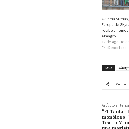
Gemma Arenas,
Europa de Skyru
recibe un emot
Almagro
12 de agosto d
En «Deportes»
TAGS
almagr
Cuota
Artículo anterio
“El Taular 
monólogo “
Teatro Mun
una magistr