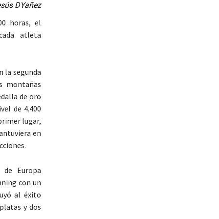
esús DYañez
00 horas, el
ada atleta
n la segunda
as montañas
dalla de oro
vel de 4.400
rimer lugar,
antuviera en
ecciones.
a de Europa
nning con un
yó al éxito
platas y dos