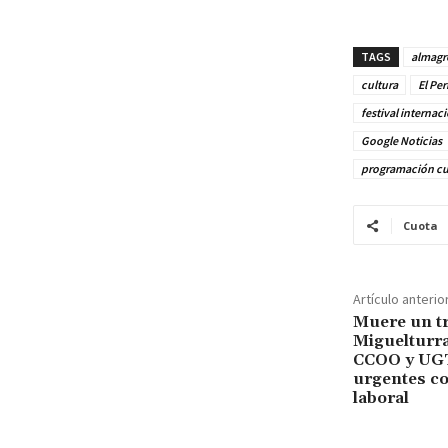
TAGS
almagr
cultura
El Per
festival internac
Google Noticias
programación cu
Cuota
Artículo anterio
Muere un tr
Miguelturra
CCOO y UGT
urgentes con
laboral