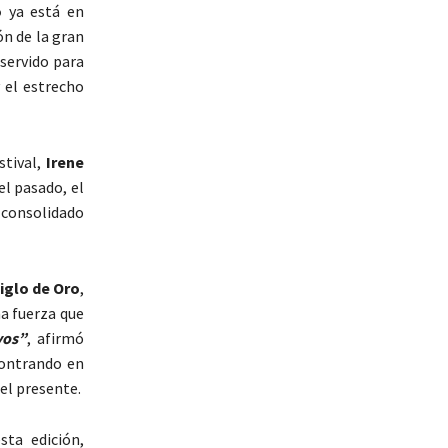
o
ya está en
ón de la gran
 servido para
y el estrecho
stival,
Irene
el pasado, el
a consolidado
iglo de Oro
,
a fuerza que
yos”
, afirmó
contrando en
el presente.
ta edición,