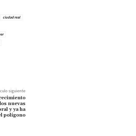
ciudad real
er
ículo siguiente
recimiento
 dos nuevas
ral y ya ha
el polígono