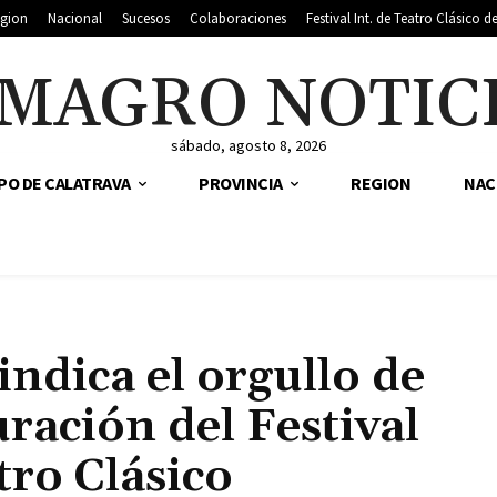
gion
Nacional
Sucesos
Colaboraciones
Festival Int. de Teatro Clásico 
MAGRO NOTIC
sábado, agosto 8, 2026
PO DE CALATRAVA
PROVINCIA
REGION
NAC
ndica el orgullo de
ración del Festival
tro Clásico