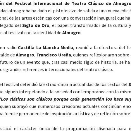
ión del Festival Internacional de Teatro Clásico de Almagr
udad almagreña ha dado el pistoletazo de salida a una nueva edici
ional de las artes escénicas con una conversación inaugural que ha
l legado del
Siglo de Oro
, el papel transformador de la cultura 
e al festival con la identidad de
Almagro
.
 en radio
Castilla-La Mancha Media
, reunió a la directora del fe
lcalde de
Almagro
,
Francisco Ureña
, quienes reflexionaron sobre 
 futuro de un evento que, tras casi medio siglo de historia, se h
os grandes referentes internacionales del teatro clásico.
el festival defendió la extraordinaria actualidad de los textos del
S
e siguen interpelando a la sociedad contemporánea con la mism
“Los clásicos son clásicos porque cada generación los hace su
 quien subrayó que numerosos creadores actuales continúan en
a fuente permanente de inspiración artística y de reflexión sobre 
stacó el carácter único de la programación diseñada para es