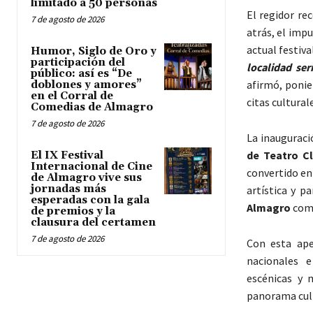
limitado a 50 personas
El regidor re
7 de agosto de 2026
atrás, el imp
actual festiva
Humor, Siglo de Oro y
participación del
localidad se
público: así es “De
afirmó, ponie
doblones y amores”
en el Corral de
citas cultura
Comedias de Almagro
7 de agosto de 2026
La inauguraci
de Teatro C
El IX Festival
Internacional de Cine
convertido en
de Almagro vive sus
jornadas más
artística y p
esperadas con la gala
Almagro
como
de premios y la
clausura del certamen
7 de agosto de 2026
Con esta ape
nacionales e
escénicas y 
panorama cul