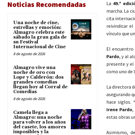
Noticias Recomendadas
La
49.ª edic
marcha. La ci
cita internac
Una noche de cine,
reivindicar e
estrellas y emoción:
Almagro celebra este
vínculo que un
sábado la gran gala de
su Festival
Internacional de Cine
El encuentro
8 de agosto de 2026
Pardo
, y al a
presente y el
Almagro vive una
como uno de l
noche de oro con
Lope y Calderón: dos
grandes comedias
La directora d
llegan hoy al Corral de
Comedias
asegurando qu
8 de agosto de 2026
hace siglos.
Irene Pardo
,
Camela llega a
estas obras un
Almagro: una noche
para volver a los años
del casete, los amores
imposibles y la
Asimismo, de