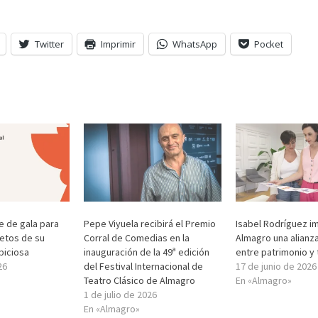
Twitter
Imprimir
WhatsApp
Pocket
e de gala para
Pepe Viyuela recibirá el Premio
Isabel Rodríguez i
retos de su
Corral de Comedias en la
Almagro una alianza
biciosa
inauguración de la 49ª edición
entre patrimonio y 
26
del Festival Internacional de
17 de junio de 2026
Teatro Clásico de Almagro
En «Almagro»
1 de julio de 2026
En «Almagro»