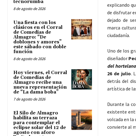
tecnorumba
explicando qu
8 de agosto de 2026
de disfrutar 
dejado de se
Una fiesta con los
clásicos en el Corral
marca cultura
de Comedias de
ciudadanía.
Almagro: “De
doblones y amores”
este sábado con doble
Uno de los gr
función
diseñador
Pe
8 de agosto de 2026
del hortelan
Hoy viernes, el Corral
26 de julio
. 
de Comedias de
detrás del di
Almagro recibe una
nueva representación
artística de l
de “La dama boba”
7 de agosto de 2026
Durante la co
existente entr
El Silo de Almagro
habilita su terraza
volcada en la
para contemplar el
convierte al m
eclipse solar del 12 de
agosto con aforo