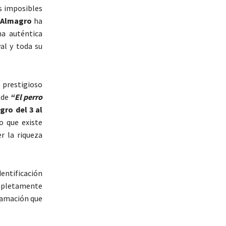
s imposibles
e
Almagro
ha
na auténtica
val y toda su
l prestigioso
 de
“El perro
gro del 3 al
o que existe
r la riqueza
dentificación
ompletamente
gramación que