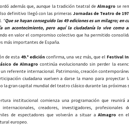
cordó además que, aunque la tradición teatral de
Almagro
se rem
ulso definitivo llegó con las primeras
Jornadas de Teatro de 197
l.
“
Que se hayan conseguido las 49 ediciones es un milagro; en cu
ría un acontecimiento, pero aquí la ciudadanía lo vive como a
ndo en valor el compromiso colectivo que ha permitido consolida
les más importantes de España.
ón de esta
49.ª edición
confirma, una vez más, que el
Festival I
lásico de Almagro
continúa evolucionando sin perder la esenc
 un referente internacional. Patrimonio, creación contemporánea
articipación ciudadana vuelven a darse la mano para proyectar 
 la gran capital mundial del teatro clásico durante las próximas
rtura institucional comienza una programación que reunirá 
 internacionales, creadores, investigadores, profesionales 
miles de espectadores que volverán a situar a
Almagro
en el
tural europeo.