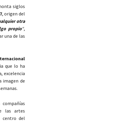
onta siglos
7
, origen del
alquier otra
lgo propio
“
,
r una de las
nternacional
ia que lo ha
, excelencia
la imagen de
 semanas.
a compañías
de las artes
 centro del