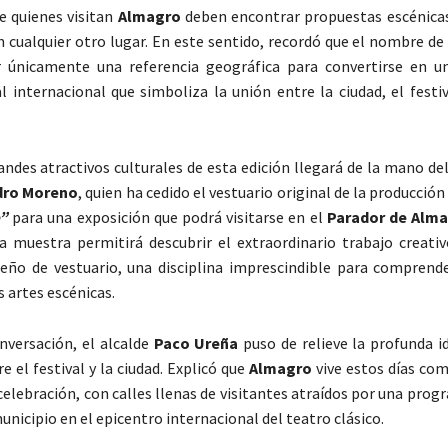
e quienes visitan
Almagro
deben encontrar propuestas escénica
en cualquier otro lugar. En este sentido, recordó que el nombre d
r únicamente una referencia geográfica para convertirse en u
l internacional que simboliza la unión entre la ciudad, el festi
andes atractivos culturales de esta edición llegará de la mano de
dro Moreno
, quien ha cedido el vestuario original de la producción
o”
para una exposición que podrá visitarse en el
Parador de Alma
La muestra permitirá descubrir el extraordinario trabajo creativ
seño de vestuario, una disciplina imprescindible para comprende
as artes escénicas.
nversación, el alcalde
Paco Ureña
puso de relieve la profunda i
e el festival y la ciudad. Explicó que
Almagro
vive estos días c
 celebración, con calles llenas de visitantes atraídos por una pro
unicipio en el epicentro internacional del teatro clásico.