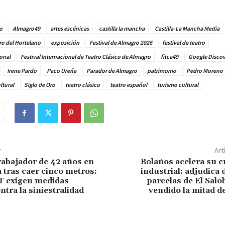
o
Almagro49
artes escénicas
castilla la mancha
Castilla-La Mancha Media
ro del Hortelano
exposición
Festival de Almagro 2026
festival de teatro
ional
Festival Internacional de Teatro Clásico de Almagro
fitca49
Google Discov
Irene Pardo
Paco Ureña
Parador de Almagro
patrimonio
Pedro Moreno
ltural
Siglo de Oro
teatro clásico
teatro español
turismo cultural
r
Art
abajador de 42 años en
Bolaños acelera su c
 tras caer cinco metros:
industrial: adjudica
 exigen medidas
parcelas de El Salob
tra la siniestralidad
vendido la mitad d