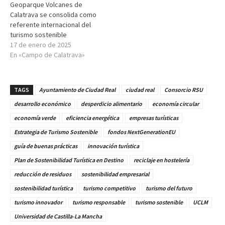
Geoparque Volcanes de
Calatrava se consolida como
referente internacional del
turismo sostenible
17 de enero de 2025
En «Campo de Calatrava»
TAGS
Ayuntamiento de Ciudad Real
ciudad real
Consorcio RSU
desarrollo económico
desperdicio alimentario
economía circular
economía verde
eficiencia energética
empresas turísticas
Estrategia de Turismo Sostenible
fondos NextGenerationEU
guía de buenas prácticas
innovación turística
Plan de Sostenibilidad Turística en Destino
reciclaje en hostelería
reducción de residuos
sostenibilidad empresarial
sostenibilidad turística
turismo competitivo
turismo del futuro
turismo innovador
turismo responsable
turismo sostenible
UCLM
Universidad de Castilla-La Mancha