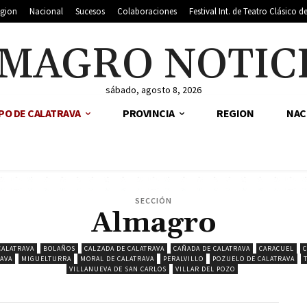
gion
Nacional
Sucesos
Colaboraciones
Festival Int. de Teatro Clásico 
MAGRO NOTIC
sábado, agosto 8, 2026
PO DE CALATRAVA
PROVINCIA
REGION
NAC
SECCIÓN
Almagro
CALATRAVA
BOLAÑOS
CALZADA DE CALATRAVA
CAÑADA DE CALATRAVA
CARACUEL
C
AVA
MIGUELTURRA
MORAL DE CALATRAVA
PERALVILLO
POZUELO DE CALATRAVA
VILLANUEVA DE SAN CARLOS
VILLAR DEL POZO