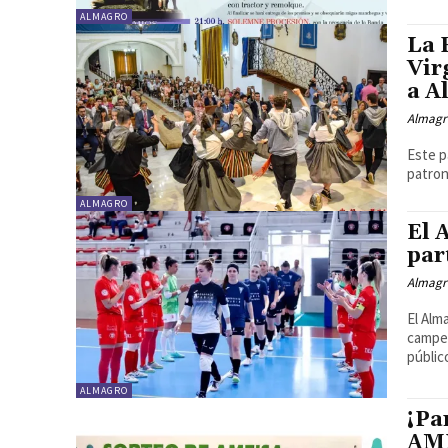
ALMAGRO
La 
Vir
a A
Almagr
Este p
patron
ALMAGRO
El 
par
Almagr
El Alm
campeó
público
ALMAGRO
¡Pa
AMF