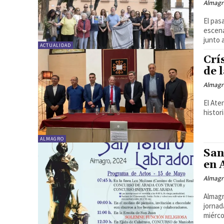
Almagr
El pas
escena
junto a
ACTUALIDAD
Crí
de 
Almagr
El Ate
histor
ALMAGRO
San
en 
Almagr
Almagr
jornad
miércol