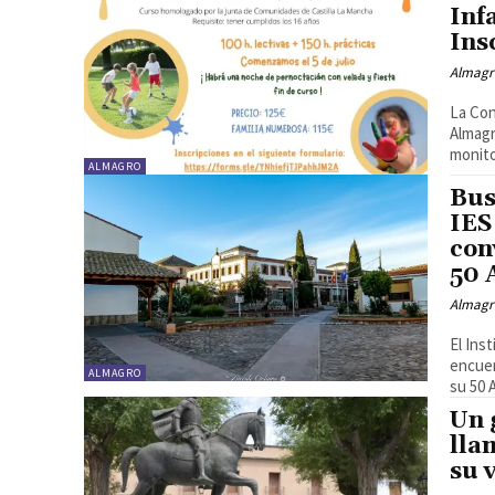
Inf
Ins
Almagr
La Con
Almagr
monito
ALMAGRO
Bus
IES
con
50 
Almagr
El Ins
encuen
ALMAGRO
su 50 A
Un 
lla
su 