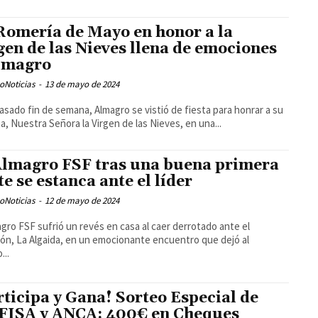
Romería de Mayo en honor a la
gen de las Nieves llena de emociones
lmagro
oNoticias
-
13 de mayo de 2024
asado fin de semana, Almagro se vistió de fiesta para honrar a su
a, Nuestra Señora la Virgen de las Nieves, en una...
Almagro FSF tras una buena primera
te se estanca ante el líder
oNoticias
-
12 de mayo de 2024
agro FSF sufrió un revés en casa al caer derrotado ante el
n, La Algaida, en un emocionante encuentro que dejó al
...
rticipa y Gana! Sorteo Especial de
ISA y ANCA: 400€ en Cheques