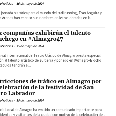
oNoticias
-
16 de mayo de 2024
 jornada histórica para el mundo del trail running, Fran Anguita y
Arenas han escrito sus nombres en letras doradas en la...
z compañías exhibirán el talento
chego en #Almagro47
oNoticias
-
15 de mayo de 2024
tival Internacional de Teatro Clásico de Almagro presta especial
ón al talento artístico de su tierra y por ello en #Almagro47 ocho
áculos tendrán el...
tricciones de tráfico en Almagro por
celebración de la festividad de San
dro Labrador
oNoticias
-
15 de mayo de 2024
icía Local de Almagro ha emitido un comunicado importante para
sidentes y visitantes de la ciudad con motivo de la celebración de...