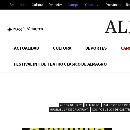
Actualidad
Cultura
Deportes
Campo de Calatrava
Provincia
Re
AL
29.3
C
Almagro
ACTUALIDAD
CULTURA
DEPORTES
CAM
FESTIVAL INT. DE TEATRO CLÁSICO DE ALMAGRO
ALDEA DEL REY
ALMAGRO
BALLESTEROS DE 
GRANÁTULA DE CALATRAVA
LOS POZUELOS DE CALATR