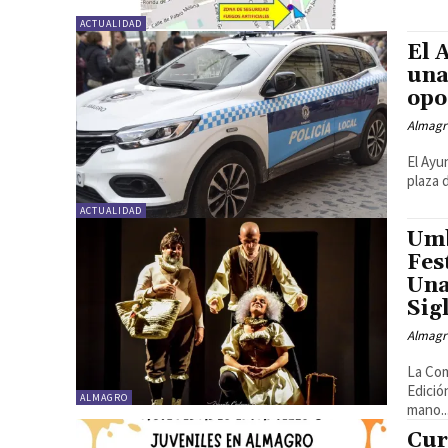
ACTUALIDAD
El 
una
opo
Almagr
El Ayu
plaza 
ACTUALIDAD
Umb
Fes
Una
Sigl
Almagr
La Com
Edició
ALMAGRO
mano..
Cur