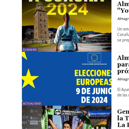
Alm
“Yo
Almagr
Un emo
Coruña
se pre
ALMAGRO
Alm
par
pró
Almagr
El Ayu
de las
ACTUALIDAD
Gem
la 
La 