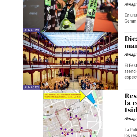
Almagr
En una
Gemma 
ALMAGRO
Die
man
Almagr
El Fes
atenci
espect
ALMAGRO
Res
la 
Isi
Almagr
La Pol
los re