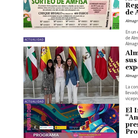
Reg
de 
Almagr
En un 
de Alm
ACTUALIDAD
Almagr
Alm
sus
exp
Almagr
La con
llevad
vicepr
ACTUALIDAD
El 
“An
pre
Pro