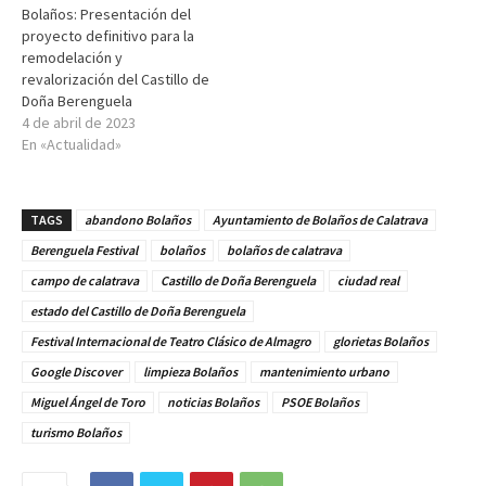
Bolaños: Presentación del
proyecto definitivo para la
remodelación y
revalorización del Castillo de
Doña Berenguela
4 de abril de 2023
En «Actualidad»
TAGS
abandono Bolaños
Ayuntamiento de Bolaños de Calatrava
Berenguela Festival
bolaños
bolaños de calatrava
campo de calatrava
Castillo de Doña Berenguela
ciudad real
estado del Castillo de Doña Berenguela
Festival Internacional de Teatro Clásico de Almagro
glorietas Bolaños
Google Discover
limpieza Bolaños
mantenimiento urbano
Miguel Ángel de Toro
noticias Bolaños
PSOE Bolaños
turismo Bolaños