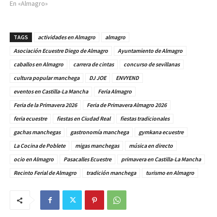
En «Almagro»
TAGS
actividades en Almagro
almagro
Asociación Ecuestre Diego de Almagro
Ayuntamiento de Almagro
caballos en Almagro
carrera de cintas
concurso de sevillanas
cultura popular manchega
DJ JOE
ENVYEND
eventos en Castilla-La Mancha
Feria Almagro
Feria de la Primavera 2026
Feria de Primavera Almagro 2026
feria ecuestre
fiestas en Ciudad Real
fiestas tradicionales
gachas manchegas
gastronomía manchega
gymkana ecuestre
La Cocina de Poblete
migas manchegas
música en directo
ocio en Almagro
Pasacalles Ecuestre
primavera en Castilla-La Mancha
Recinto Ferial de Almagro
tradición manchega
turismo en Almagro