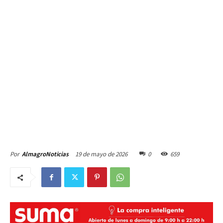
19 de mayo de 2026
0
659
Por
AlmagroNoticias