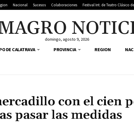
gion
Nacional
Sucesos
Colaboraciones
Festival Int. de Teatro Clásico 
MAGRO NOTIC
domingo, agosto 9, 2026
PO DE CALATRAVA
PROVINCIA
REGION
NAC
ercadillo con el cien 
ras pasar las medidas