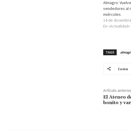
Almagro: Vuelve
vendedores al m
miércoles
14 de diciembr
En «Actualidad»
TAGS
almagr
Cuota
Artículo anterio
El Ateneo d
bonito y va