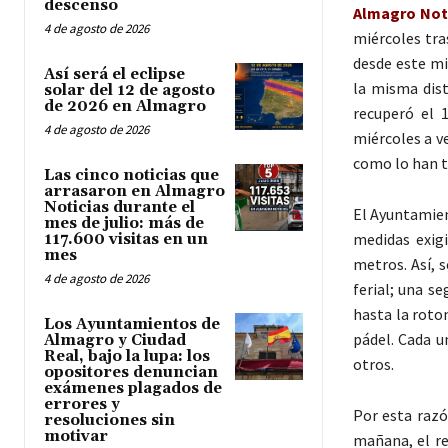
descenso
Almagro Noti
4 de agosto de 2026
miércoles tra
desde este mi
Así será el eclipse
la misma dist
solar del 12 de agosto
de 2026 en Almagro
recuperó el 
4 de agosto de 2026
miércoles a v
como lo han t
Las cinco noticias que
arrasaron en Almagro
Noticias durante el
El Ayuntamien
mes de julio: más de
medidas exig
117.600 visitas en un
mes
metros. Así, 
4 de agosto de 2026
ferial; una s
hasta la roto
Los Ayuntamientos de
pádel. Cada u
Almagro y Ciudad
Real, bajo la lupa: los
otros.
opositores denuncian
exámenes plagados de
errores y
Por esta razó
resoluciones sin
motivar
mañana, el re