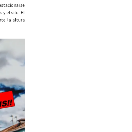
 estacionarse
y el silo. El
te la altura