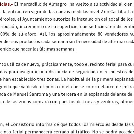
cias.-
El mercadillo de Almagro ha vuelto a su actividad al cien
s la entrada en vigor de las nuevas medidas nivel 2 en Castilla-La
ércoles, el Ayuntamiento autoriza la instalación del total de lo
ribución, incremento de su superficie, que se hiciera en diciemb
100% de su aforo. Así, los aproximadamente 80 vendedores v
ender sus productos cada semana sin la necesidad de alternar cad
enido que hacer las últimas semanas.
to utiliza de nuevo, prácticamente, todo el recinto ferial para cu
idas para asegurar una distancia de seguridad entre puestos d
se han establecido tres zonas. La habitual de la primera explanad
egunda que va desde el punto en el que se coloca el arco de entra
nda de Manuel Sanroma y una tercera en la explanada delante de l
na de las zonas contará con puestos de frutas y verduras, alimen
n, el Consistorio informa de que todos los miércoles desde las 6
cinto ferial permanecerá cerrado al tráfico. No se podrá acceder