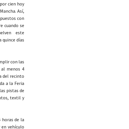
 por cien hoy
 Mancha. Así,
s puestos con
re cuando se
uelven este
a quince días
mplir con las
e al menos 4
a del recinto
da a la Feria
as pistas de
tos, textil y
 horas de la
 en vehículo