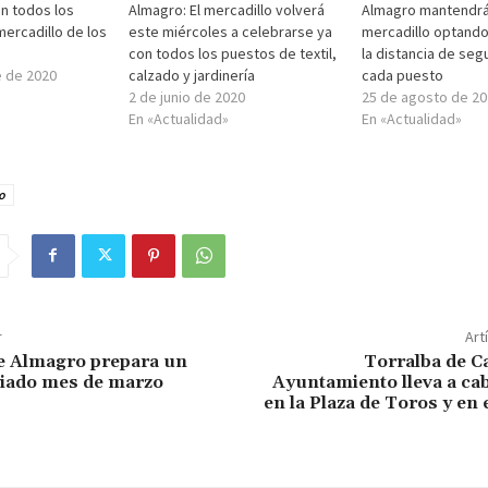
n todos los
Almagro: El mercadillo volverá
Almagro mantendrá
ercadillo de los
este miércoles a celebrarse ya
mercadillo optando
con todos los puestos de textil,
la distancia de seg
e de 2020
calzado y jardinería
cada puesto
2 de junio de 2020
25 de agosto de 20
En «Actualidad»
En «Actualidad»
o
r
Art
e Almagro prepara un
Torralba de Ca
riado mes de marzo
Ayuntamiento lleva a ca
en la Plaza de Toros y en