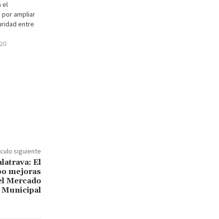
 el
 por ampliar
uridad entre
20
ículo siguiente
latrava: El
bo mejoras
 el Mercado
Municipal