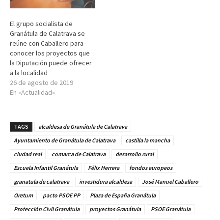
El grupo socialista de
Granátula de Calatrava se
reúne con Caballero para
conocer los proyectos que
la Diputación puede ofrecer
a la localidad
26 de agosto de 2019
En «Actualidad»
TAGS
alcaldesa de Granátula de Calatrava
Ayuntamiento de Granátula de Calatrava
castilla la mancha
ciudad real
comarca de Calatrava
desarrollo rural
Escuela Infantil Granátula
Félix Herrera
fondos europeos
granatula de calatrava
investidura alcaldesa
José Manuel Caballero
Oretum
pacto PSOE PP
Plaza de España Granátula
Protección Civil Granátula
proyectos Granátula
PSOE Granátula