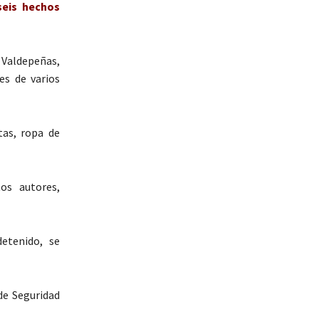
seis hechos
 Valdepeñas,
es de varios
tas, ropa de
os autores,
etenido, se
 de Seguridad