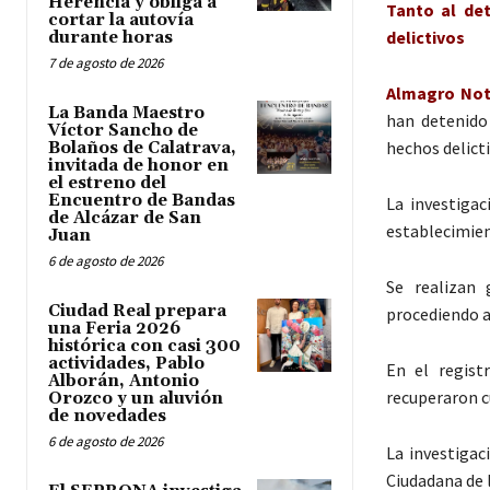
Herencia y obliga a
Tanto al det
cortar la autovía
delictivos
durante horas
7 de agosto de 2026
Almagro Noti
La Banda Maestro
han detenido
Víctor Sancho de
hechos delict
Bolaños de Calatrava,
invitada de honor en
el estreno del
Encuentro de Bandas
La investigac
de Alcázar de San
establecimien
Juan
6 de agosto de 2026
Se realizan 
Ciudad Real prepara
procediendo a 
una Feria 2026
histórica con casi 300
actividades, Pablo
En el regist
Alborán, Antonio
recuperaron c
Orozco y un aluvión
de novedades
6 de agosto de 2026
La investigac
Ciudadana de 