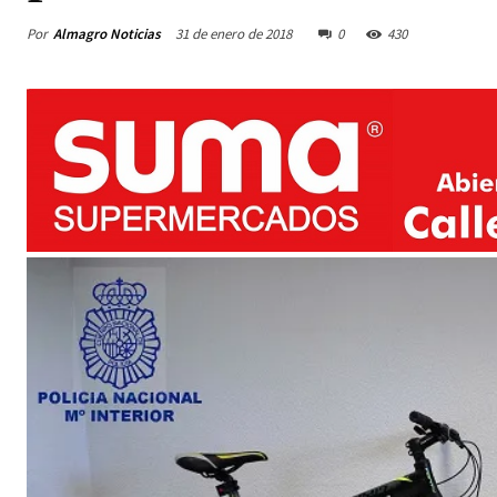
Por
Almagro Noticias
31 de enero de 2018
0
430