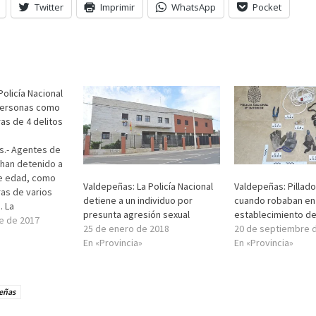
Twitter
Imprimir
WhatsApp
Pocket
Policía Nacional
personas como
as de 4 delitos
s.- Agentes de
 han detenido a
e edad, como
Valdepeñas: La Policía Nacional
Valdepeñas: Pillado
as de varios
detiene a un individuo por
cuando robaban en
. La
presunta agresión sexual
establecimiento de
omienza a raíz
e de 2017
25 de enero de 2018
20 de septiembre 
miento a través
En «Provincia»
En «Provincia»
s de las víctimas
ión de varios
os con el mismo
i y…
eñas