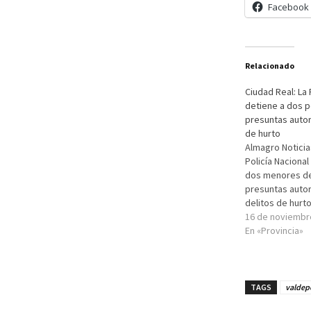
Facebook
Relacionado
Ciudad Real: La 
detiene a dos 
presuntas autor
de hurto
Almagro Noticia
Policía Nacional
dos menores d
presuntas autor
delitos de hurto
investigación c
16 de noviembr
de tener conoci
En «Provincia»
de las denuncia
de la perpetrac
hechos delictiv
modus operand
TAGS
valdep