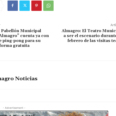
r
Art
 Pabellón Municipal
Almagro: El Teatro Munici
Almagro” cuenta ya con
a ser el escenario durant
e ping-pong para su
febrero de las visitas t
 forma gratuita
agro Noticias
- Advertisement -