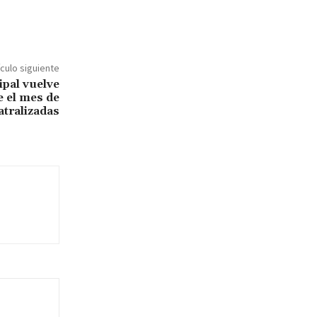
ículo siguiente
pal vuelve
e el mes de
eatralizadas