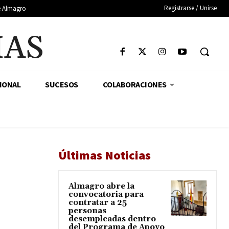
Registrarse / Unirse
de Almagro
IAS
IONAL
SUCESOS
COLABORACIONES
Últimas Noticias
Almagro abre la
convocatoria para
contratar a 25
personas
desempleadas dentro
del Programa de Apoyo