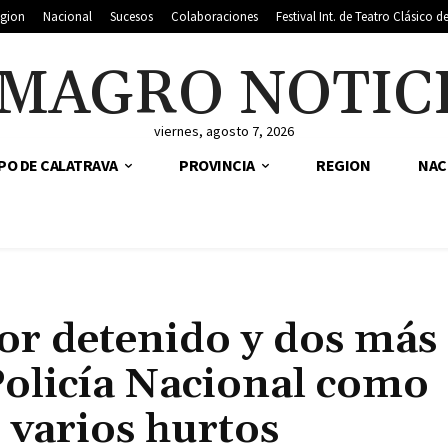
gion
Nacional
Sucesos
Colaboraciones
Festival Int. de Teatro Clásico 
MAGRO NOTIC
viernes, agosto 7, 2026
PO DE CALATRAVA
PROVINCIA
REGION
NAC
r detenido y dos más
 Policía Nacional como
 varios hurtos