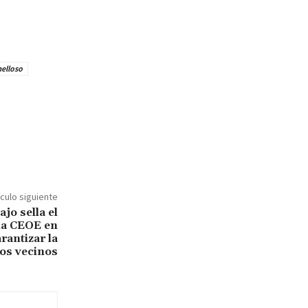
melloso
ículo siguiente
jo sella el
 la CEOE en
rantizar la
los vecinos