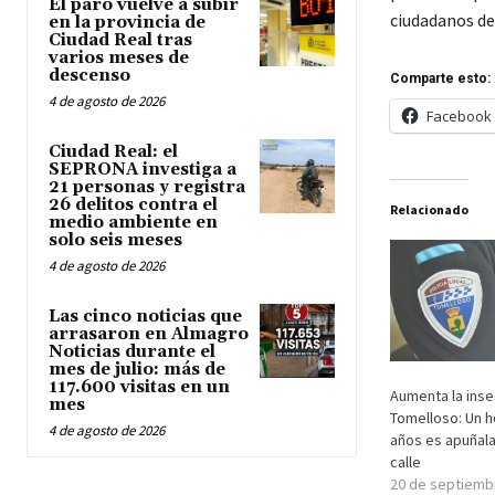
El paro vuelve a subir
ciudadanos de
en la provincia de
Ciudad Real tras
varios meses de
descenso
Comparte esto:
4 de agosto de 2026
Facebook
Ciudad Real: el
SEPRONA investiga a
21 personas y registra
26 delitos contra el
Relacionado
medio ambiente en
solo seis meses
4 de agosto de 2026
Las cinco noticias que
arrasaron en Almagro
Noticias durante el
mes de julio: más de
117.600 visitas en un
Aumenta la inse
mes
Tomelloso: Un 
4 de agosto de 2026
años es apuñal
calle
20 de septiemb