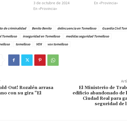
3 de octubre de 2024
En «Provincia»
En «Provincia»
o de criminalidad
Benito Benito
delincuencia en Tomelloso
Guardia Civil To
al Tomelloso
inseguridad en Tomelloso
medidas seguridad Tomelloso
melloso
tomelloso
VOX
vox tomelloso
r
Art
old-Out! Rozalén arrasa
El Ministerio de Traba
ano con su gira “El
edificio abandonado de
Ciudad Real para ga
seguridad de 