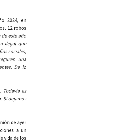
año 2024, en
ios, 12 robos
e de este año
n ilegal que
íos sociales,
seguren una
antes. De lo
. Todavía es
a. Si dejamos
unión de ayer
uciones a un
e vida de los