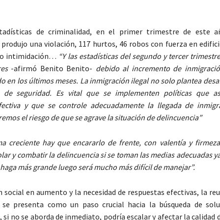
tadísticas de criminalidad, en el primer trimestre de este 
produjo una violación, 117 hurtos, 46 robos con fuerza en edific
a o intimidación…
“Y las estadísticas del segundo y tercer trimestr
es
-afirmó Benito Benito-
debido al incremento de inmigració
 en los últimos meses. La inmigración ilegal no solo plantea desaf
 de seguridad. Es vital que se implementen políticas que a
efectiva y que se controle adecuadamente la llegada de inmigr
remos el riesgo de que se agrave la situación de delincuencia”
a creciente hay que encararlo de frente, con valentía y firmeza
olar y combatir la delincuencia si se toman las medias adecuadas y
e haga más grande luego será mucho más difícil de manejar”.
n social en aumento y la necesidad de respuestas efectivas, la re
l se presenta como un paso crucial hacia la búsqueda de sol
si no se aborda de inmediato, podría escalar y afectar la calidad d