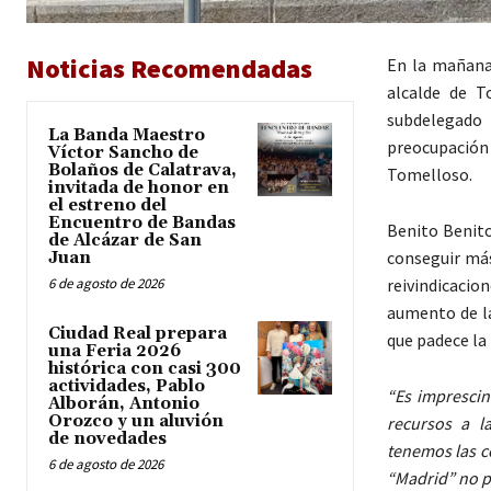
Noticias Recomendadas
En la mañana 
alcalde de T
subdelegado 
La Banda Maestro
preocupación 
Víctor Sancho de
Bolaños de Calatrava,
Tomelloso.
invitada de honor en
el estreno del
Encuentro de Bandas
Benito Benito
de Alcázar de San
conseguir más
Juan
6 de agosto de 2026
reivindicacio
aumento de la
Ciudad Real prepara
que padece la 
una Feria 2026
histórica con casi 300
actividades, Pablo
“Es imprescin
Alborán, Antonio
Orozco y un aluvión
recursos a l
de novedades
tenemos las c
6 de agosto de 2026
“Madrid” no p