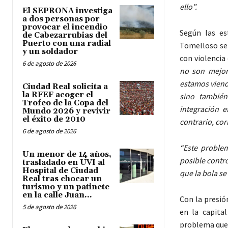
ello”.
El SEPRONA investiga
a dos personas por
provocar el incendio
Según las es
de Cabezarrubias del
Puerto con una radial
Tomelloso se 
y un soldador
con violenci
6 de agosto de 2026
no son mejor
estamos viendo
Ciudad Real solicita a
la RFEF acoger el
sino también
Trofeo de la Copa del
integración 
Mundo 2026 y revivir
el éxito de 2010
contrario, cor
6 de agosto de 2026
“Este problem
Un menor de 14 años,
posible contr
trasladado en UVI al
Hospital de Ciudad
que la bola s
Real tras chocar un
turismo y un patinete
en la calle Juan...
Con la presió
5 de agosto de 2026
en la capita
problema que, 