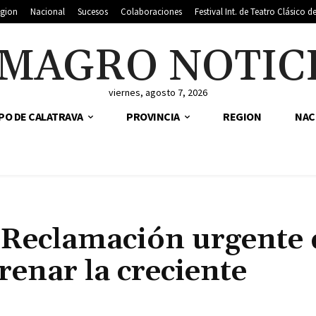
gion
Nacional
Sucesos
Colaboraciones
Festival Int. de Teatro Clásico 
MAGRO NOTIC
viernes, agosto 7, 2026
PO DE CALATRAVA
PROVINCIA
REGION
NAC
: Reclamación urgente 
renar la creciente