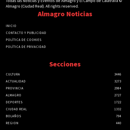
Todas las Noticias y Eventos de Almagro y El Campo de Calatrava ©
Almagro (Ciudad Real). All rights reserved.
Almagro Noticias
INICIO
CONTACTO Y PUBLICIDAD
POLÍTICA DE COOKIES
POLÍTICA DE PRIVACIDAD
Secciones
CULTURA
3446
ACTUALIDAD
3273
PROVINCIA
2984
ALMAGRO
2727
DEPORTES
1722
CIUDAD REAL
1332
BOLAÑOS
794
REGION
440