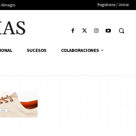
Registrarse / Unirse
de Almagro
IAS
IONAL
SUCESOS
COLABORACIONES