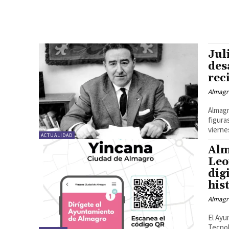
Jul
des
rec
Almagr
Almagr
figura
viernes
ACTUALIDAD
Alm
Leo
dig
his
Almagr
El Ayu
Tecnol