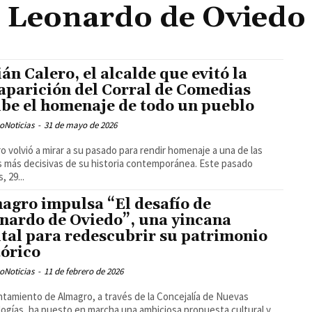
Leonardo de Oviedo
ián Calero, el alcalde que evitó la
aparición del Corral de Comedias
ibe el homenaje de todo un pueblo
oNoticias
-
31 de mayo de 2026
o volvió a mirar a su pasado para rendir homenaje a una de las
s más decisivas de su historia contemporánea. Este pasado
, 29...
agro impulsa “El desafío de
nardo de Oviedo”, una yincana
ital para redescubrir su patrimonio
tórico
oNoticias
-
11 de febrero de 2026
ntamiento de Almagro, a través de la Concejalía de Nuevas
ogías, ha puesto en marcha una ambiciosa propuesta cultural y