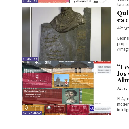
ALMAGRO
tecnol
Qui
es 
Almagr
Leonar
propie
Almagro
ALMAGRO
“Le
los
Al
Almagr
El Ayu
modern
intelig
ACTUALIDAD