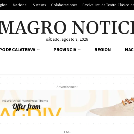
gion
Nacional
Sucesos
Colaboraciones
Festival Int. de Teatro Clásico 
MAGRO NOTIC
sábado, agosto 8, 2026
PO DE CALATRAVA
PROVINCIA
REGION
NAC
- Advertisement -
TAG