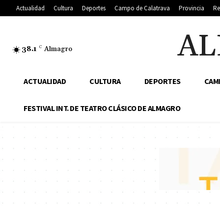
Actualidad
Cultura
Deportes
Campo de Calatrava
Provincia
Re
AL
38.1
C
Almagro
ACTUALIDAD
CULTURA
DEPORTES
CAM
FESTIVAL INT. DE TEATRO CLÁSICO DE ALMAGRO