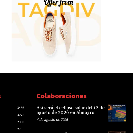
s
Colaboraciones
Así será el eclipse solar del 12 de
3456
agosto de 2026 en Almagro
3275
4 de agosto de 2026
2990
2735