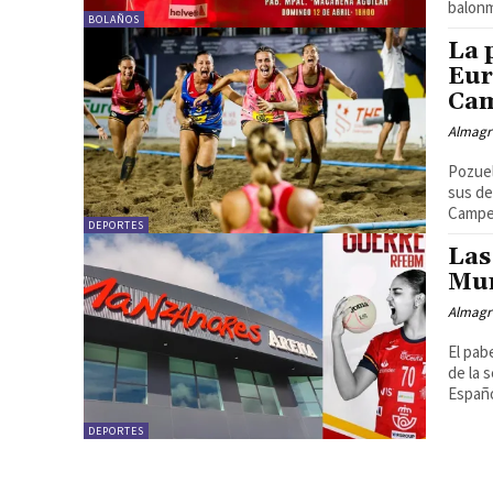
balonm
BOLAÑOS
La 
Eur
Cam
Almagr
Pozuel
sus de
Campeo
DEPORTES
Las
Mun
Almagr
El pab
de la 
Españo
DEPORTES