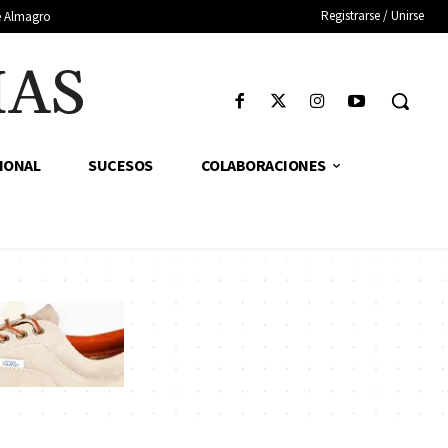
Registrarse / Unirse
de Almagro
IAS
IONAL
SUCESOS
COLABORACIONES