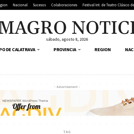
gion
Nacional
Sucesos
Colaboraciones
Festival Int. de Teatro Clásico 
MAGRO NOTIC
sábado, agosto 8, 2026
PO DE CALATRAVA
PROVINCIA
REGION
NAC
- Advertisement -
TAG