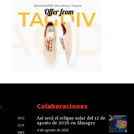
s
Colaboraciones
Así será el eclipse solar del 12 de
3452
agosto de 2026 en Almagro
3274
4 de agosto de 2026
2989