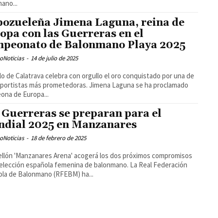
ano...
pozueleña Jimena Laguna, reina de
opa con las Guerreras en el
peonato de Balonmano Playa 2025
oNoticias
-
14 de julio de 2025
o de Calatrava celebra con orgullo el oro conquistado por una de
portistas más prometedoras. Jimena Laguna se ha proclamado
na de Europa...
 Guerreras se preparan para el
dial 2025 en Manzanares
oNoticias
-
18 de febrero de 2025
ellón 'Manzanares Arena' acogerá los dos próximos compromisos
selección española femenina de balonmano. La Real Federación
la de Balonmano (RFEBM) ha...