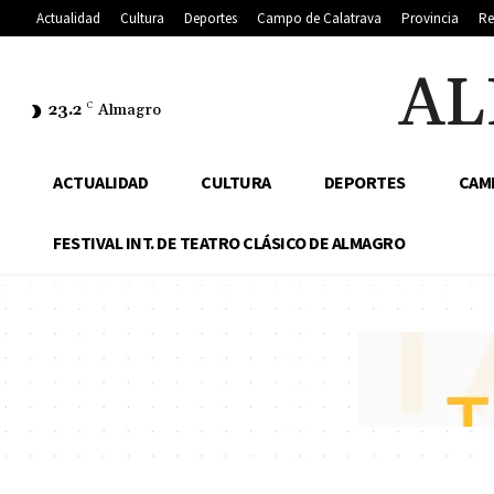
Actualidad
Cultura
Deportes
Campo de Calatrava
Provincia
Re
AL
23.2
C
Almagro
ACTUALIDAD
CULTURA
DEPORTES
CAM
FESTIVAL INT. DE TEATRO CLÁSICO DE ALMAGRO