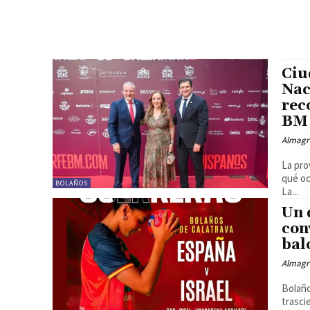
Ciu
Nac
rec
BM 
Almagr
La pro
qué oc
BOLAÑOS
La...
Un 
con
ba
Almagr
Bolaño
trasci