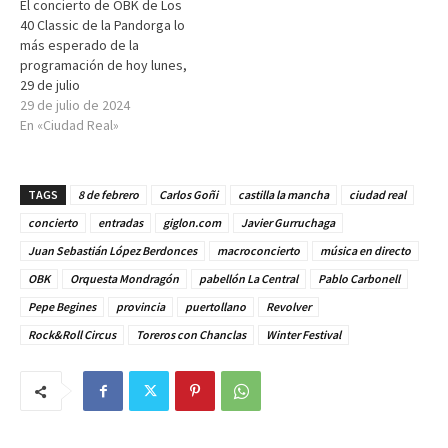
El concierto de OBK de Los
40 Classic de la Pandorga lo
más esperado de la
programación de hoy lunes,
29 de julio
29 de julio de 2024
En «Ciudad Real»
TAGS
8 de febrero
Carlos Goñi
castilla la mancha
ciudad real
concierto
entradas
giglon.com
Javier Gurruchaga
Juan Sebastián López Berdonces
macroconcierto
música en directo
OBK
Orquesta Mondragón
pabellón La Central
Pablo Carbonell
Pepe Begines
provincia
puertollano
Revolver
Rock&Roll Circus
Toreros con Chanclas
Winter Festival