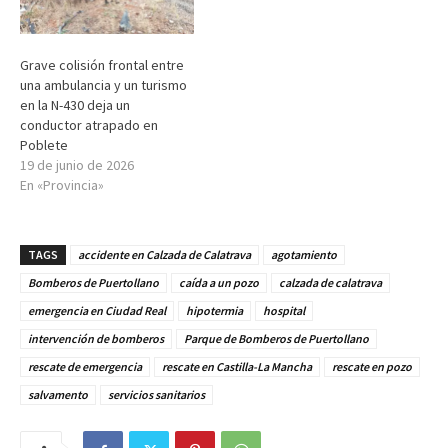
Grave colisión frontal entre
una ambulancia y un turismo
en la N-430 deja un
conductor atrapado en
Poblete
19 de junio de 2026
En «Provincia»
TAGS
accidente en Calzada de Calatrava
agotamiento
Bomberos de Puertollano
caída a un pozo
calzada de calatrava
emergencia en Ciudad Real
hipotermia
hospital
intervención de bomberos
Parque de Bomberos de Puertollano
rescate de emergencia
rescate en Castilla-La Mancha
rescate en pozo
salvamento
servicios sanitarios