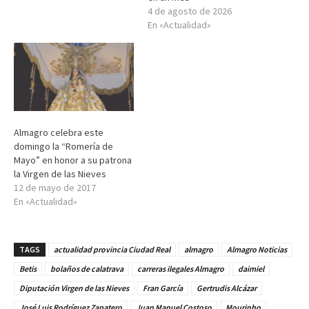
4 de agosto de 2026
En «Actualidad»
Almagro celebra este
domingo la “Romería de
Mayo” en honor a su patrona
la Virgen de las Nieves
12 de mayo de 2017
En «Actualidad»
TAGS
actualidad provincia Ciudad Real
almagro
Almagro Noticias
Betis
bolaños de calatrava
carreras ilegales Almagro
daimiel
Diputación Virgen de las Nieves
Fran García
Gertrudis Alcázar
José Luis Rodríguez Zapatero
Juan Manuel Costoso
Mourinho