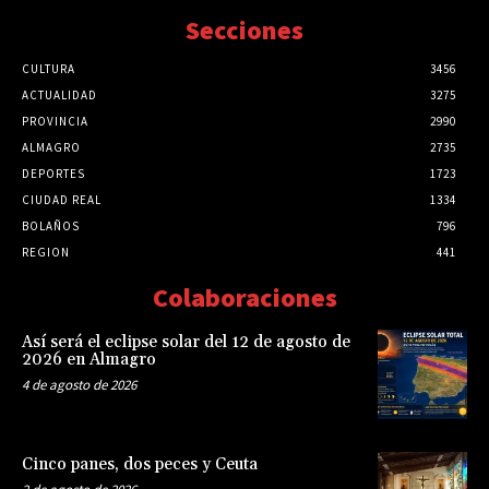
Secciones
CULTURA
3456
ACTUALIDAD
3275
PROVINCIA
2990
ALMAGRO
2735
DEPORTES
1723
CIUDAD REAL
1334
BOLAÑOS
796
REGION
441
Colaboraciones
Así será el eclipse solar del 12 de agosto de
2026 en Almagro
4 de agosto de 2026
Cinco panes, dos peces y Ceuta