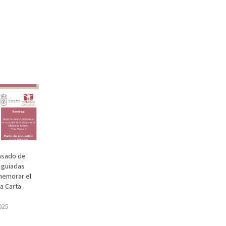
asado de
s guiadas
memorar el
la Carta
025