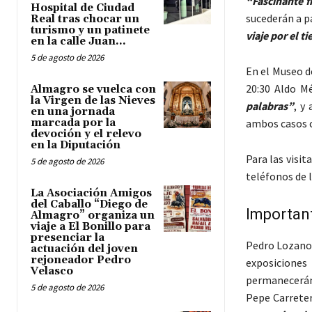
“Fascinante f
Hospital de Ciudad
sucederán a pa
Real tras chocar un
turismo y un patinete
viaje por el t
en la calle Juan...
5 de agosto de 2026
En el Museo de
20:30 Aldo M
Almagro se vuelca con
la Virgen de las Nieves
palabras”
, y
en una jornada
marcada por la
ambos casos c
devoción y el relevo
en la Diputación
Para las visi
5 de agosto de 2026
teléfonos de 
La Asociación Amigos
del Caballo “Diego de
Important
Almagro” organiza un
viaje a El Bonillo para
presenciar la
Pedro Lozano 
actuación del joven
rejoneador Pedro
exposiciones
Velasco
permanecerán
5 de agosto de 2026
Pepe Carrete