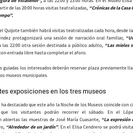
igura de Villaseñor”,
a las 22:00 y 23:00 horas. En el Museo Elis
rtir de las 20:00 horas visitas teatralizadas,
“Crónicas de la Casa 
iempo”.
l Quijote también habrá visitas teatralizadas cada hora, desde las
éndez protagonizará una sesión de narración oral familiar,
“U
 a las 22:00 otra sesión destinada a público adulto,
“Las mieles s
on entrada libre hasta completar el aforo.
tas guiadas los interesados deberán reservar plaza previamente l
los museos municipales.
es exposiciones en los tres museos
ha destacado que este año la Noche de los Museos coincide con c
 que los visitantes podrán recorrer el sábado. En el López
 abiertas las muestras de José María Cuasante,
“La expresión 
ro,
“Alrededor de un jardín”
. En el Elisa Cendrero se podrá visit