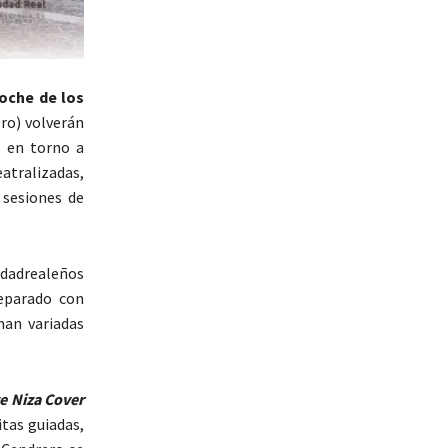
oche de los
ero) volverán
a en torno a
eatralizadas,
 sesiones de
udadrealeños
eparado con
man variadas
e Niza Cover
tas guiadas,