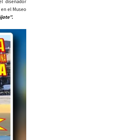
el diseñador
Y en el Museo
jote”.