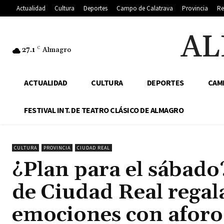
Actualidad
Cultura
Deportes
Campo de Calatrava
Provincia
Re
AL
27.1
C
Almagro
ACTUALIDAD
CULTURA
DEPORTES
CAM
FESTIVAL INT. DE TEATRO CLÁSICO DE ALMAGRO
CULTURA
PROVINCIA
CIUDAD REAL
¿Plan para el sábad
de Ciudad Real regal
emociones con aforo 