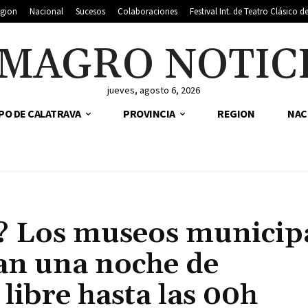
gion
Nacional
Sucesos
Colaboraciones
Festival Int. de Teatro Clásico 
MAGRO NOTIC
jueves, agosto 6, 2026
PO DE CALATRAVA
PROVINCIA
REGION
NAC
o? Los museos municip
an una noche de
libre hasta las 00h