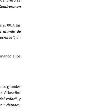
a Cendrero se
Cendrero: un
 20:00. A las
n mundo de
ecretas”
, en
lamando a los
inco grandes
-Villaseñor
del color”
, y
ar
“Vietnam,