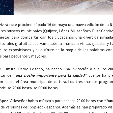
ivirá este próximo sábado 16 de mayo una nueva edición de la
N
 tres museos municipales (Quijote, López-Villaseñor y Elisa Cendr
uertas para compartir con los ciudadanos una divertida jornad
ulturales gratuitas que van desde la música a visitas guiadas y t
r las exposiciones y el disfrute de la magia de las palabras con
s para pequeños y mayores.
e Cultura, Pedro Lozano, ha hecho una invitación a que los ci
utar de
“una noche importante para la ciudad”
que se ha pr
ión desde el área municipal de cultura. Los tres museos progra
sde las 20:00 hasta las 00:00 horas.
ópez-Villaseñor habrá música a partir de las 20:00 horas con
“Dav
 de versiones del pop-rock español. Además se han preparado visi