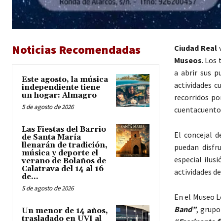
Noticias Recomendadas
Ciudad Real
v
Museos
. Los
a abrir sus p
Este agosto, la música
actividades c
independiente tiene
un hogar: Almagro
recorridos po
5 de agosto de 2026
cuentacuento
Las Fiestas del Barrio
El concejal d
de Santa María
llenarán de tradición,
puedan disfr
música y deporte el
especial ilus
verano de Bolaños de
Calatrava del 14 al 16
actividades de
de...
5 de agosto de 2026
En el Museo L
Band”
, grupo
Un menor de 14 años,
trasladado en UVI al