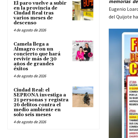
memorias de 
El paro vuelve a subir
en la provincia de
Eugenio Loarc
Ciudad Real tras
del Quijote h
varios meses de
descenso
4 de agosto de 2026
Camela llega a
Almagro con un
concierto que hará
revivir más de 30
años de grandes
éxitos
4 de agosto de 2026
Ciudad Real: el
SEPRONA investiga a
21 personas y registra
26 delitos contra el
medio ambiente en
solo seis meses
4 de agosto de 2026