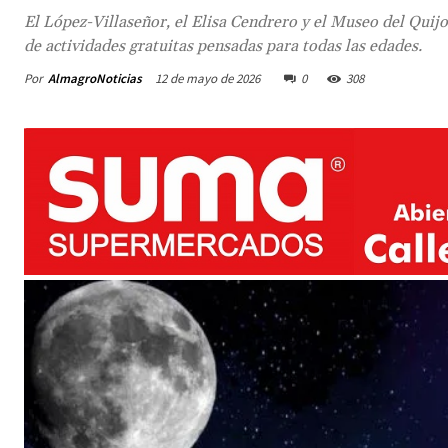
El López-Villaseñor, el Elisa Cendrero y el Museo del Quij
de actividades gratuitas pensadas para todas las edades.
Por
AlmagroNoticias
12 de mayo de 2026
0
308