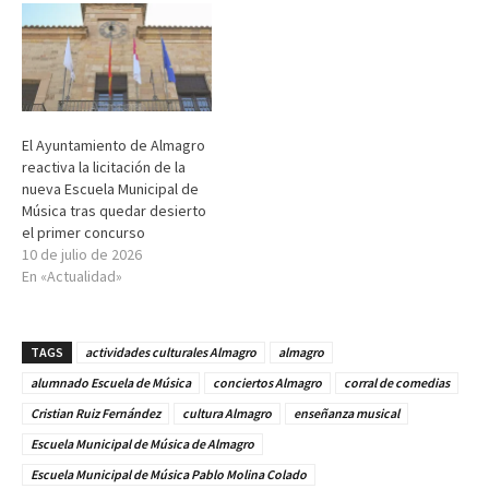
El Ayuntamiento de Almagro
reactiva la licitación de la
nueva Escuela Municipal de
Música tras quedar desierto
el primer concurso
10 de julio de 2026
En «Actualidad»
TAGS
actividades culturales Almagro
almagro
alumnado Escuela de Música
conciertos Almagro
corral de comedias
Cristian Ruiz Fernández
cultura Almagro
enseñanza musical
Escuela Municipal de Música de Almagro
Escuela Municipal de Música Pablo Molina Colado