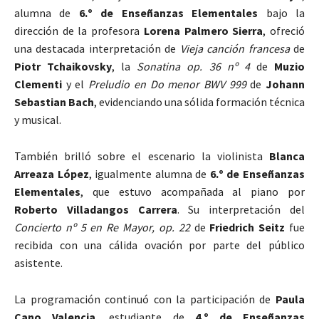
alumna de
6.º de Enseñanzas Elementales
bajo la
dirección de la profesora
Lorena Palmero Sierra
, ofreció
una destacada interpretación de
Vieja canción francesa
de
Piotr Tchaikovsky
, la
Sonatina op. 36 nº 4
de
Muzio
Clementi
y el
Preludio en Do menor BWV 999
de
Johann
Sebastian Bach
, evidenciando una sólida formación técnica
y musical.
También brilló sobre el escenario la violinista
Blanca
Arreaza López
, igualmente alumna de
6.º de Enseñanzas
Elementales
, que estuvo acompañada al piano por
Roberto Villadangos Carrera
. Su interpretación del
Concierto nº 5 en Re Mayor, op. 22
de
Friedrich Seitz
fue
recibida con una cálida ovación por parte del público
asistente.
La programación continuó con la participación de
Paula
Cano Valencia
, estudiante de
4.º de Enseñanzas