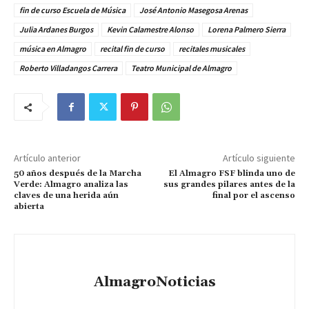
fin de curso Escuela de Música
José Antonio Masegosa Arenas
Julia Ardanes Burgos
Kevin Calamestre Alonso
Lorena Palmero Sierra
música en Almagro
recital fin de curso
recitales musicales
Roberto Villadangos Carrera
Teatro Municipal de Almagro
Artículo anterior
Artículo siguiente
50 años después de la Marcha
El Almagro FSF blinda uno de
Verde: Almagro analiza las
sus grandes pilares antes de la
claves de una herida aún
final por el ascenso
abierta
AlmagroNoticias