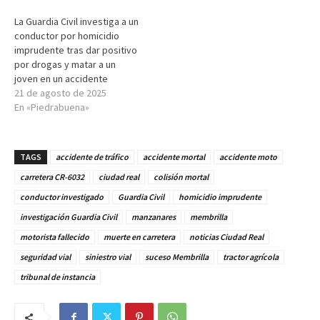
La Guardia Civil investiga a un
conductor por homicidio
imprudente tras dar positivo
por drogas y matar a un
joven en un accidente
21 de agosto de 2025
En «Piedrabuena»
TAGS
accidente de tráfico
accidente mortal
accidente moto
carretera CR-6032
ciudad real
colisión mortal
conductor investigado
Guardia Civil
homicidio imprudente
investigación Guardia Civil
manzanares
membrilla
motorista fallecido
muerte en carretera
noticias Ciudad Real
seguridad vial
siniestro vial
suceso Membrilla
tractor agrícola
tribunal de instancia