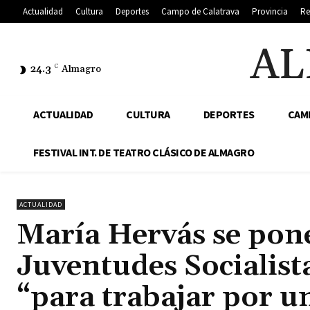
Actualidad
Cultura
Deportes
Campo de Calatrava
Provincia
Re
AL
24.3
C
Almagro
ACTUALIDAD
CULTURA
DEPORTES
CAM
FESTIVAL INT. DE TEATRO CLÁSICO DE ALMAGRO
ACTUALIDAD
María Hervás se pone
Juventudes Socialist
“para trabajar por u