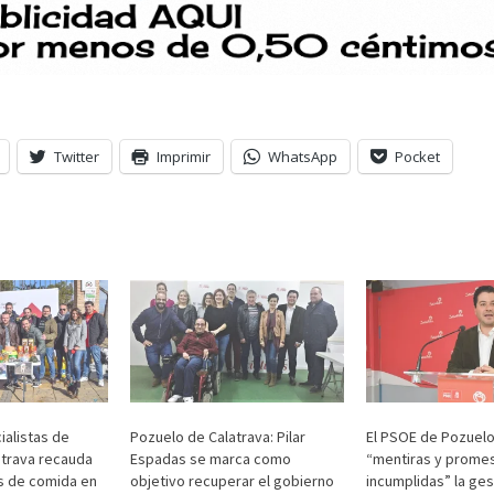
Twitter
Imprimir
WhatsApp
Pocket
alistas de
Pozuelo de Calatrava: Pilar
El PSOE de Pozuel
atrava recauda
Espadas se marca como
“mentiras y prome
s de comida en
objetivo recuperar el gobierno
incumplidas” la ges