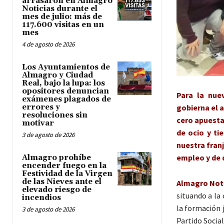
arrasaron en Almagro
Noticias durante el
mes de julio: más de
117.600 visitas en un
mes
4 de agosto de 2026
Los Ayuntamientos de
Almagro y Ciudad
Real, bajo la lupa: los
opositores denuncian
Para la nue
exámenes plagados de
gobierna el 
errores y
resoluciones sin
cero apuesta
motivar
de ocio y ti
3 de agosto de 2026
nuestra fran
empleo y de 
Almagro prohíbe
encender fuego en la
Festividad de la Virgen
de las Nieves ante el
Almagro Noti
elevado riesgo de
situando a la
incendios
la formación j
3 de agosto de 2026
Partido Socia