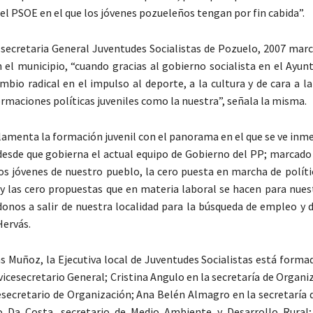
el PSOE en el que los jóvenes pozueleños tengan por fin cabida”.
 secretaria General Juventudes Socialistas de Pozuelo, 2007 marc
 el municipio, “cuando gracias al gobierno socialista en el Ayun
mbio radical en el impulso al deporte, a la cultura y de cara a l
ormaciones políticas juveniles como la nuestra”, señala la misma.
 lamenta la formación juvenil con el panorama en el que se ve in
desde que gobierna el actual equipo de Gobierno del PP; marcado 
os jóvenes de nuestro pueblo, la cero puesta en marcha de políti
 y las cero propuestas que en materia laboral se hacen para nues
onos a salir de nuestra localidad para la búsqueda de empleo y d
Hervás.
s Muñoz, la Ejecutiva local de Juventudes Socialistas está forma
vicesecretario General; Cristina Angulo en la secretaría de Organi
cesecretario de Organización; Ana Belén Almagro en la secretaría 
o Da Costa, secretario de Medio Ambiente y Desarrollo Rural