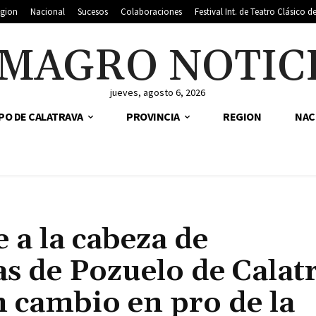
gion
Nacional
Sucesos
Colaboraciones
Festival Int. de Teatro Clásico 
MAGRO NOTIC
jueves, agosto 6, 2026
PO DE CALATRAVA
PROVINCIA
REGION
NAC
 a la cabeza de
as de Pozuelo de Calat
n cambio en pro de la