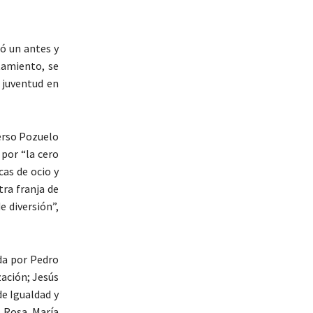
ó un antes y
tamiento, se
a juventud en
merso Pozuelo
por “la cero
cas de ocio y
tra franja de
e diversión”,
da por Pedro
zación; Jesús
de Igualdad y
; Rosa María