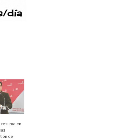
o resume en
sas
tión de