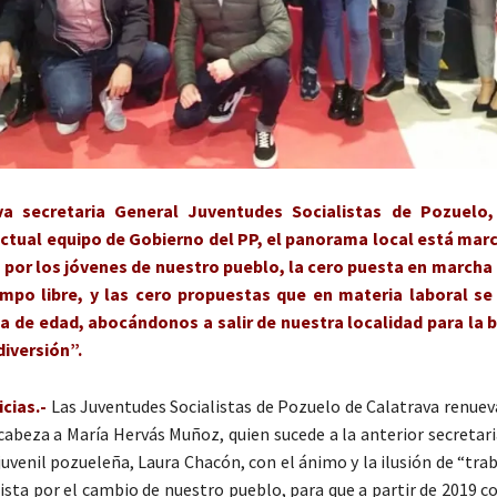
va secretaria General Juventudes Socialistas de Pozuelo
actual equipo de Gobierno del PP, el panorama local está mar
 por los jóvenes de nuestro pueblo, la cero puesta en marcha 
empo libre, y las cero propuestas que en materia laboral se
ja de edad, abocándonos a salir de nuestra localidad para la
diversión”.
cias.-
Las Juventudes Socialistas de Pozuelo de Calatrava renuev
 cabeza a María Hervás Muñoz, quien sucede a la anterior secretar
uvenil pozueleña, Laura Chacón, con el ánimo y la ilusión de “trab
lista por el cambio de nuestro pueblo, para que a partir de 2019