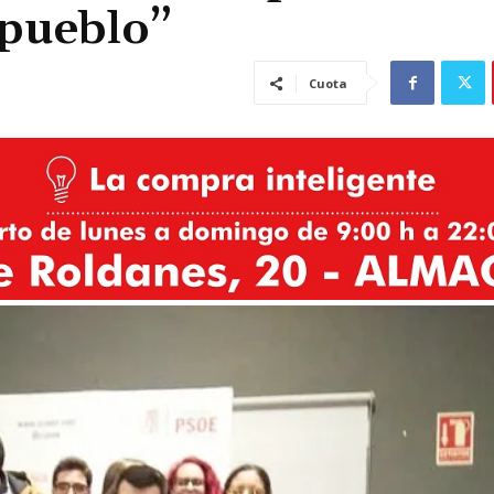
 pueblo”
Cuota