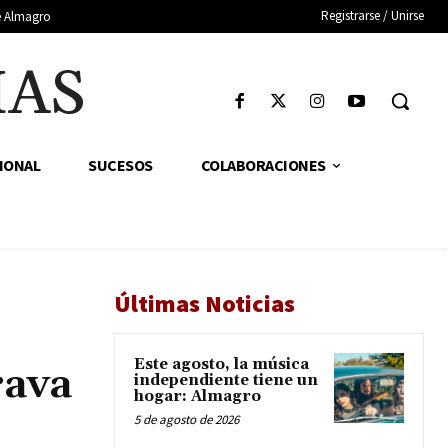
Registrarse / Unirse
de Almagro
IAS
IONAL
SUCESOS
COLABORACIONES
Últimas Noticias
Este agosto, la música
rava
independiente tiene un
hogar: Almagro
5 de agosto de 2026