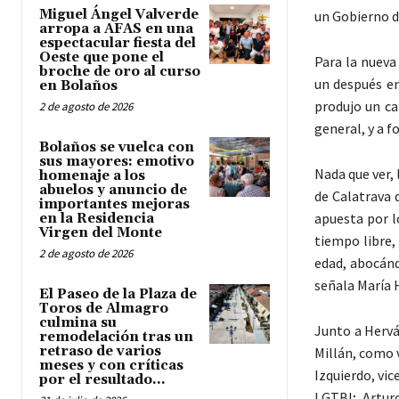
Miguel Ángel Valverde
un Gobierno d
arropa a AFAS en una
espectacular fiesta del
Oeste que pone el
Para la nueva
broche de oro al curso
un después en
en Bolaños
produjo un ca
2 de agosto de 2026
general, y a f
Bolaños se vuelca con
sus mayores: emotivo
Nada que ver,
homenaje a los
abuelos y anuncio de
de Calatrava 
importantes mejoras
apuesta por l
en la Residencia
Virgen del Monte
tiempo libre,
2 de agosto de 2026
edad, abocánd
señala María 
El Paseo de la Plaza de
Toros de Almagro
culmina su
Junto a Hervá
remodelación tras un
retraso de varios
Millán, como 
meses y con críticas
Izquierdo, vi
por el resultado...
LGTBI; Artur